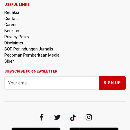
Indonesia
USEFUL LINKS
Redaksi
Perumnas Bangun Hunian Bersubsidi dengan Konsep
Contact
TOD di Kemayoran
Career
Beriklan
Bank Indonesia Sebut Cadangan Devisa Akhir Juli
Privacy Policy
Sebesar 145,3 Miliar Dolar AS
Disclaimer
SOP Perlindungan Jurnalis
Pedoman Pemberitaan Media
Penjelasan Kemenkes: Pasien BPJS Kesehatan Viral
Tunggu 8 Jam karena HCU RSCM Terbatas
Siber
SUBSCRIBE FOR NEWSLETTER
Terkait Temuan 995 Pucuk Senjata, Yayasan Sekolah: Tak
Ada Ekskul Menembak
KPK Terima Permintaan Kejaksaan Agung Periksa Febrie
Adriansyah
Kementerian ESDM Kaji Pengembangan PLTS Sepanjang
Jalan Tol Trans-Jawa
BRIN Kembangkan Teknologi Modifikasi Cuaca hingga
Desalinasi Air Laut Menghadapi Ancaman El Nino