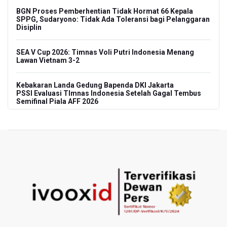
BGN Proses Pemberhentian Tidak Hormat 66 Kepala
SPPG, Sudaryono: Tidak Ada Toleransi bagi Pelanggaran
Disiplin
SEA V Cup 2026: Timnas Voli Putri Indonesia Menang
Lawan Vietnam 3-2
Kebakaran Landa Gedung Bapenda DKI Jakarta
PSSI Evaluasi TImnas Indonesia Setelah Gagal Tembus
Semifinal Piala AFF 2026
Timnas Indonesia Tersingkir di Piala AFF 2026 Setelah
Ditahan Imbang Singapura 1-1
Pemerintah Matangkan Rencana Pembaruan Buku Ajar
Nasional
Pendakian Gunung Gede Pangrango Ditutup karena
Kebakaran Alun-alun Suryakancana
Menkomdigi Sebut Kehadiran AI Factory Perkuat Posisi