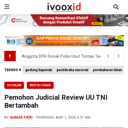
Anggota DPR Desak Polisi Usut Tuntas Temuan Ratusan S
Amnesty International Kecam Penangkapan Dua Warganet at
TRENDS # :
gedung bapenda
paskibraka nasional
pembakaran lahan
Kemensos Targetkan 150 Ribu Siswa Masuk Program Se
VOOXLAW
BERITA UTAMA
Pemprov DKI Jakarta Pastikan Data Pajak dan Aset Dae
Pemohon Judicial Review UU TNI
Pertumbuhan Ekonomi 5,3 Persen Belum Cukup Dongkrak 
Bertambah
BY
AHMAD FIKRI
THURSDAY, MAY 1, 2025 6:31 AM