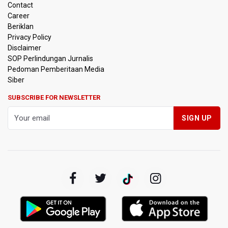
Anggota DPR Desak Polisi Usut Tuntas Temuan Ratusan
Contact
Senjata di Sekolah Swasta Jakarta Selatan
Career
Beriklan
Amnesty International Kecam Penangkapan Dua
Privacy Policy
Warganet atas Konten Pidato Presiden, Nilai
Disclaimer
Kriminalisasi Kritik Persempit Ruang Sipil
SOP Perlindungan Jurnalis
Pedoman Pemberitaan Media
BGN Beri Batas Waktu SPPG Kantongi SLHS Paling
Siber
Lambat 10 Agustus
SUBSCRIBE FOR NEWSLETTER
Febrie Adriansyah Dicecar Puluhan Pertanyaan Saat
Diperiksa di Kejagung Sebagai Tersangka
BGN Proses Pemberhentian Tidak Hormat 66 Kepala
SPPG, Sudaryono: Tidak Ada Toleransi bagi Pelanggaran
Disiplin
SEA V Cup 2026: Timnas Voli Putri Indonesia Menang
Lawan Vietnam 3-2
Kebakaran Landa Gedung Bapenda DKI Jakarta
PSSI Evaluasi TImnas Indonesia Setelah Gagal Tembus