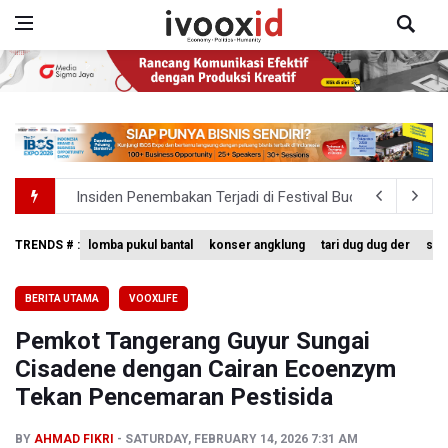
Insiden Penembakan Terjadi di Festival Budaya Lembah 
Kebakaran Hutan dan Lahan Terjadi di Sejumlah Wilayah 
TRENDS # :
lomba pukul bantal
konser angklung
tari dug dug der
sing
TNI Gelar Latihan Kesiapsiagaan Penanggulangan Benca
BERITA UTAMA
VOOXLIFE
Pemprov Jabar Sediakan Knalpot Standar Gratis di Pos P
Pemkot Tangerang Guyur Sungai
BPS Sebut Sensus Ekonomi 2026 untuk Perbarui Data St
Cisadene dengan Cairan Ecoenzym
Tekan Pencemaran Pestisida
BY
AHMAD FIKRI
SATURDAY, FEBRUARY 14, 2026 7:31 AM