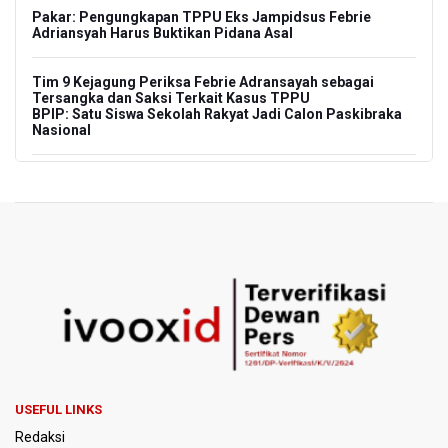
Pakar: Pengungkapan TPPU Eks Jampidsus Febrie
Adriansyah Harus Buktikan Pidana Asal
Tim 9 Kejagung Periksa Febrie Adransayah sebagai
Tersangka dan Saksi Terkait Kasus TPPU
BPIP: Satu Siswa Sekolah Rakyat Jadi Calon Paskibraka
Nasional
Kemarau Panjang, BNPB Minta Kalbar Tinjau Perda Bakar
Lahan
Kemensos Targetkan 150 Ribu Siswa Masuk Program
Sekolah Rakyat Tahun 2027
Pemprov DKI Jakarta Pastikan Data Pajak dan Aset
Daerah Aman dari Kebakaran Bapenda
Pertumbuhan Ekonomi 5,3 Persen Belum Cukup
Dongkrak Optimisme Pasar, Ekonom Sebut Investor
Masih Selektif
USEFUL LINKS
Redaksi