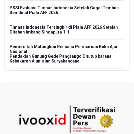
PSSI Evaluasi TImnas Indonesia Setelah Gagal Tembus
Semifinal Piala AFF 2026
Timnas Indonesia Tersingkir di Piala AFF 2026 Setelah
Ditahan Imbang Singapura 1-1
Pemerintah Matangkan Rencana Pembaruan Buku Ajar
Nasional
Pendakian Gunung Gede Pangrango Ditutup karena
Kebakaran Alun-alun Suryakancana
Menkomdigi Sebut Kehadiran AI Factory Perkuat Posisi
Indonesia
Perumnas Bangun Hunian Bersubsidi dengan Konsep
TOD di Kemayoran
Bank Indonesia Sebut Cadangan Devisa Akhir Juli
Sebesar 145,3 Miliar Dolar AS