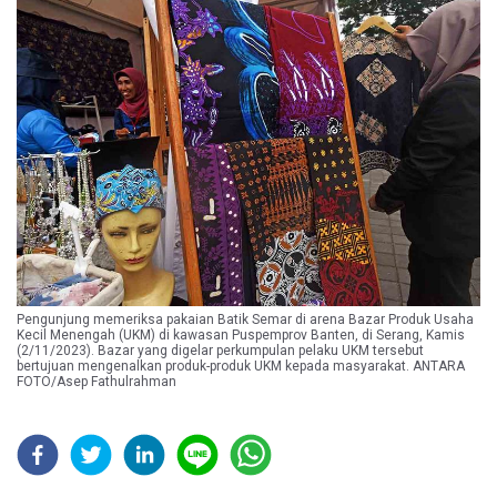
Pengunjung memeriksa pakaian Batik Semar di arena Bazar Produk Usaha
Kecil Menengah (UKM) di kawasan Puspemprov Banten, di Serang, Kamis
(2/11/2023). Bazar yang digelar perkumpulan pelaku UKM tersebut
bertujuan mengenalkan produk-produk UKM kepada masyarakat. ANTARA
FOTO/Asep Fathulrahman