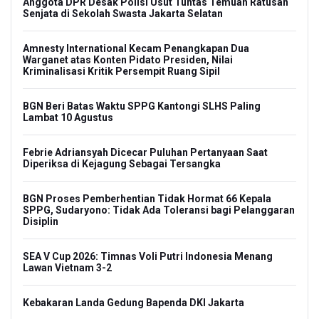
Anggota DPR Desak Polisi Usut Tuntas Temuan Ratusan
Senjata di Sekolah Swasta Jakarta Selatan
Amnesty International Kecam Penangkapan Dua
Warganet atas Konten Pidato Presiden, Nilai
Kriminalisasi Kritik Persempit Ruang Sipil
BGN Beri Batas Waktu SPPG Kantongi SLHS Paling
Lambat 10 Agustus
Febrie Adriansyah Dicecar Puluhan Pertanyaan Saat
Diperiksa di Kejagung Sebagai Tersangka
BGN Proses Pemberhentian Tidak Hormat 66 Kepala
SPPG, Sudaryono: Tidak Ada Toleransi bagi Pelanggaran
Disiplin
SEA V Cup 2026: Timnas Voli Putri Indonesia Menang
Lawan Vietnam 3-2
Kebakaran Landa Gedung Bapenda DKI Jakarta