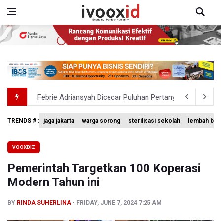
Febrie Adriansyah Dicecar Puluhan Pertanyaan Saat Dipe
BGN Proses Pemberhentian Tidak Hormat 66 Kepala SPPG,
TRENDS # :
jaga jakarta
warga sorong
sterilisasi sekolah
lembah bal
Anggota DPR Desak Polisi Usut Tuntas Temuan Ratusan S
VOOXBIZ
Amnesty International Kecam Penangkapan Dua Warganet at
Pemerintah Targetkan 100 Koperasi
BGN Beri Batas Waktu SPPG Kantongi SLHS Paling Lamb
Modern Tahun ini
BY
RINDA SUHERLINA
FRIDAY, JUNE 7, 2024 7:25 AM