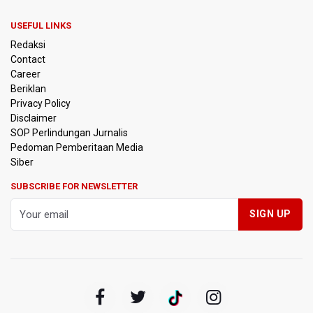
Penjelasan Kemenkes: Pasien BPJS Kesehatan Viral
Tunggu 8 Jam karena HCU RSCM Terbatas
USEFUL LINKS
Redaksi
Terkait Temuan 995 Pucuk Senjata, Yayasan Sekolah: Tak
Ada Ekskul Menembak
Contact
Career
Beriklan
KPK Terima Permintaan Kejaksaan Agung Periksa Febrie
Adriansyah
Privacy Policy
Disclaimer
SOP Perlindungan Jurnalis
Kementerian ESDM Kaji Pengembangan PLTS Sepanjang
Pedoman Pemberitaan Media
Jalan Tol Trans-Jawa
Siber
BRIN Kembangkan Teknologi Modifikasi Cuaca hingga
SUBSCRIBE FOR NEWSLETTER
Desalinasi Air Laut Menghadapi Ancaman El Nino
KPK Minta Bambang Rudijanto Tanoesoedibjo Kooperatif,
Sudah Tiga Kali Absen Pemeriksaan
BRIN Pastikan Keamanan Data Proyek Satelit Lampung-1
BRIN Sebut Teknologi ANG Berpotensi Hemat Subsidi LPG
hingga Rp26 triliun