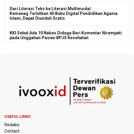
Dari Literasi Teks ke Literasi Multimodal
Kemenag Terbitkan 40 Buku Digital Pendidikan Agama
Islam, Dapat Diunduh Gratis
KKI Sebut Ada 10 Nakes Diduga Beri Komentar Nirempati
pada Unggahan Pasien BPJS Kesehatan
Polda Metro Jaya Pulangkan Tiga WNI Korban TPPO dari
Libya
Polisi Selidiki Temuan Senjata Api di Yayasan Sekolah
Swasta di Jaksel
995 Senjata Api Ditemukan di Sekolah Swasta di Pondok
Pinang, Jakarta Selatan
Pemerintah Gelar Operasi Modifikasi Cuaca Percepat
Pemadaman Karhutla Gunung Bromo
USEFUL LINKS
Redaksi
Pemerintah Tunda Penerapan Pajak Marketplace, DJP:
Contact