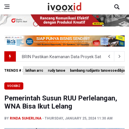
BRIN Pastikan Keamanan Data Proyek Satelit Lampung-
BRIN Sebut Teknologi ANG Berpotensi Hemat Subsidi LPG 
TRENDS # :
latihan arrc
rudy tanoe
bambang rudijanto tanoesoedibjo
Kementerian ESDM Kaji Pengembangan PLTS Sepanjang 
VOOXBIZ
BRIN Kembangkan Teknologi Modifikasi Cuaca hingga De
Pemerintah Susun RUU Perlelangan,
KPK Minta Bambang Rudijanto Tanoesoedibjo Kooperatif
WNA Bisa Ikut Lelang
BY
RINDA SUHERLINA
THURSDAY, JANUARY 25, 2024 11:30 AM