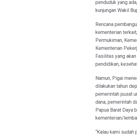
penduduk yang ada,
kunjungan Wakil Bup
Rencana pembangun
kementerian terkai
Permukiman, Kement
Kementerian Peker
Fasilitas yang akan
pendidikan, kesehat
Namun, Pigai meneg
dilakukan tahun dep
pemerintah pusat u
dana, pemerintah d
Papua Barat Daya b
kementerian/lembag
“Kalau kami sudah 