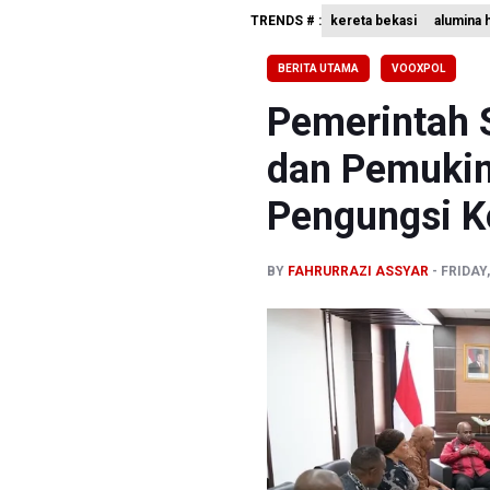
TRENDS # :
kereta bekasi
alumina 
Penjelasa
Terkait T
BERITA UTAMA
VOOXPOL
KPK Terim
Pemerintah 
dan Pemukim
Pengungsi Ko
BY
FAHRURRAZI ASSYAR
FRIDAY,