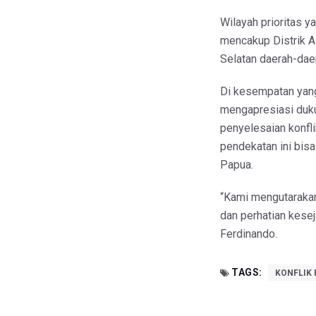
Wilayah prioritas 
mencakup Distrik Ai
Selatan daerah-daer
Di kesempatan yang
mengapresiasi duk
penyelesaian konfli
pendekatan ini bisa
Papua.
“Kami mengutaraka
dan perhatian kesej
Ferdinando.
TAGS:
KONFLIK