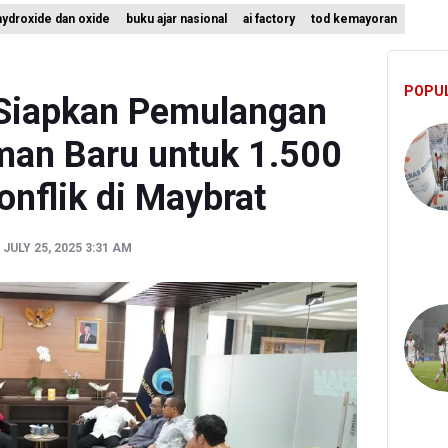
hydroxide dan oxide
buku ajar nasional
ai factory
tod kemayoran
n Kemenkes: Pasien BPJS Kesehatan Viral Tunggu 8 Jam karena H
emuan 995 Pucuk Senjata, Yayasan Sekolah: Tak Ada Ekskul Menemb
POPU
a Permintaan Kejaksaan Agung Periksa Febrie Adriansyah
Siapkan Pemulangan
an Baru untuk 1.500
nflik di Maybrat
 JULY 25, 2025 3:31 AM