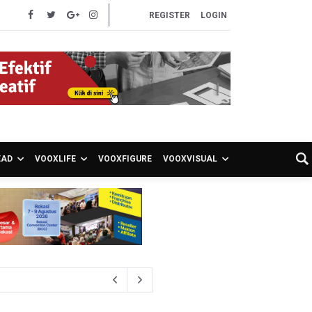
REGISTER
LOGIN
EAD
VOOXLIFE
VOOXFIGURE
VOOXVISUAL
S