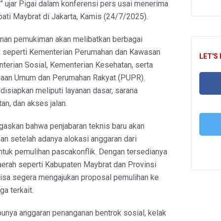
” ujar Pigai dalam konferensi pers usai menerima
ati Maybrat di Jakarta, Kamis (24/7/2025).
an pemukiman akan melibatkan berbagai
t, seperti Kementerian Perumahan dan Kawasan
LET'S
erian Sosial, Kementerian Kesehatan, serta
jaan Umum dan Perumahan Rakyat (PUPR).
 disiapkan meliputi layanan dasar, sarana
an, dan akses jalan.
FA
askan bahwa penjabaran teknis baru akan
an setelah adanya alokasi anggaran dari
T
ntuk pemulihan pascakonflik. Dengan tersedianya
aerah seperti Kabupaten Maybrat dan Provinsi
isa segera mengajukan proposal pemulihan ke
a terkait.
punya anggaran penanganan bentrok sosial, kelak