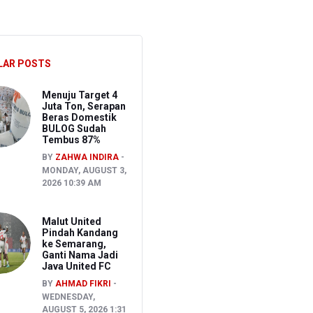
CU RSCM Terbatas
ak
LAR POSTS
Menuju Target 4
Juta Ton, Serapan
Beras Domestik
BULOG Sudah
Tembus 87%
BY
ZAHWA INDIRA
MONDAY, AUGUST 3,
2026 10:39 AM
Malut United
Pindah Kandang
ke Semarang,
Ganti Nama Jadi
Java United FC
BY
AHMAD FIKRI
WEDNESDAY,
AUGUST 5, 2026 1:31