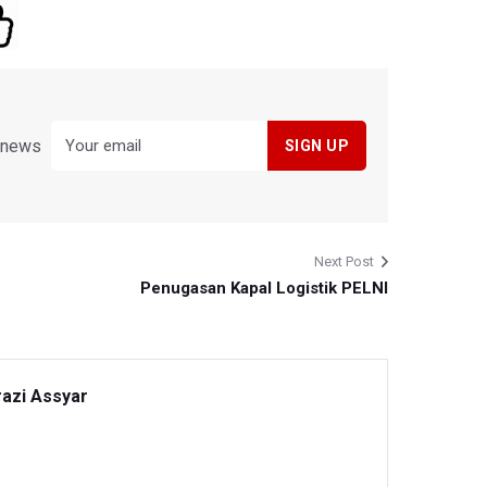
y news
Next Post
Penugasan Kapal Logistik PELNI
razi Assyar