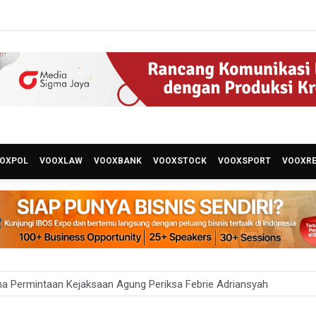
OXPOL
VOOXLAW
VOOXBANK
VOOXSTOCK
VOOXSPORT
VOOXR
ian ESDM Kaji Pengembangan PLTS Sepanjang Jalan Tol Trans-Jawa
nesia Sebut Cadangan Devisa Akhir Juli Sebesar 145,3 Miliar Dolar A