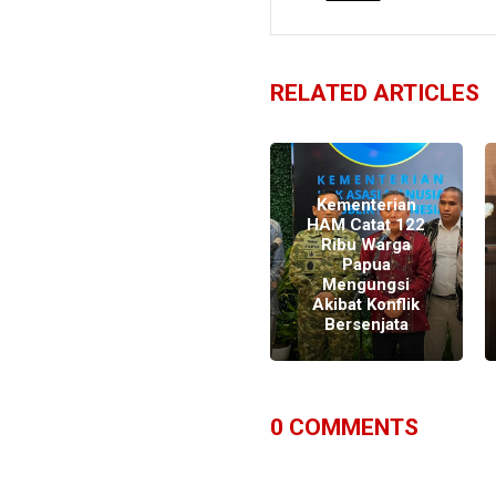
RELATED ARTICLES
Kementerian
a
HAM Catat 122
Ribu Warga
g
Atasi Konflik
Papua
Papua dengan
Mengungsi
Pendekatan
Akibat Konflik
Budaya
Bersenjata
0
COMMENTS