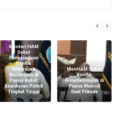
Menteri HAM
Sebut
Penyelesaian
Usai
Konflik
Jokow
Kekerasan
MenHAM Sebut
TNI
Bersenjata di
Konflik
Andik
Papua Butuh
Antarkelompok di
Soro
Keputusan Politik
Papua Muncul
Bers
Tingkat Tinggi
Saat Pilkada