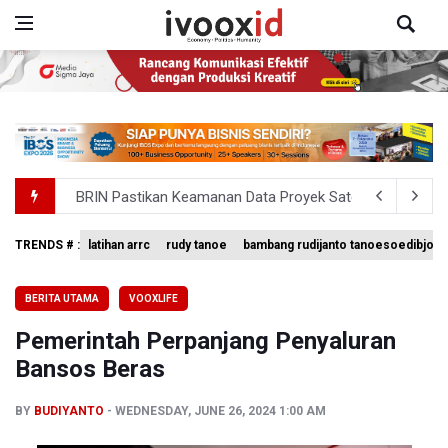
BRIN Pastikan Keamanan Data Proyek Satelit Lampung-
BRIN Sebut Teknologi ANG Berpotensi Hemat Subsidi LPG 
TRENDS # :
latihan arrc
rudy tanoe
bambang rudijanto tanoesoedibjo
Kementerian ESDM Kaji Pengembangan PLTS Sepanjang 
BERITA UTAMA
VOOXLIFE
BRIN Kembangkan Teknologi Modifikasi Cuaca hingga De
Pemerintah Perpanjang Penyaluran
KPK Minta Bambang Rudijanto Tanoesoedibjo Kooperatif
Bansos Beras
BY
BUDIYANTO
WEDNESDAY, JUNE 26, 2024 1:00 AM