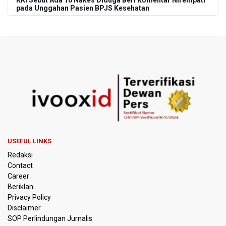
KKI Sebut Ada 10 Nakes Diduga Beri Komentar Nirempati
pada Unggahan Pasien BPJS Kesehatan
Polda Metro Jaya Pulangkan Tiga WNI Korban TPPO dari
Libya
Polisi Selidiki Temuan Senjata Api di Yayasan Sekolah
Swasta di Jaksel
995 Senjata Api Ditemukan di Sekolah Swasta di Pondok
Pinang, Jakarta Selatan
Pemerintah Gelar Operasi Modifikasi Cuaca Percepat
Pemadaman Karhutla Gunung Bromo
USEFUL LINKS
Redaksi
Pemerintah Tunda Penerapan Pajak Marketplace, DJP:
Contact
Jaga Daya Beli Masyarakat
Career
Beriklan
Kemenkeu Ambil Alih 60 Persen Saham KCIC
Privacy Policy
Disclaimer
SOP Perlindungan Jurnalis
Anggota Komisi III DPR Usulkan Mekanisme Pra Judicial