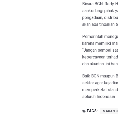
Bicara BGN, Redy 
sanksi bagi pihak y
pengadaan, distribu
akan ada tindakan te
Pemerintah menega
karena memiliki ma
“Jangan sampai sat
kepercayaan terhad
dan akuntan, ini be
Baik BGN maupun B
sektor agar kejadi
memperketat stand
seluruh Indonesia.
TAGS:
MAKAN BE