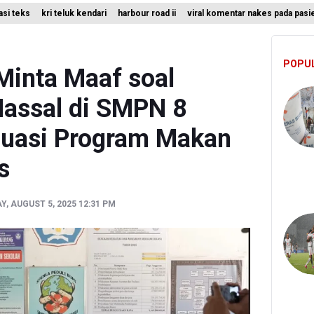
rasi teks
kri teluk kendari
harbour road ii
viral komentar nakes pada pasi
erbitkan 40 Buku Digital Pendidikan Agama Islam, Dapat Diunduh Gr
 Ada 10 Nakes Diduga Beri Komentar Nirempati pada Unggahan Pas
POPU
Minta Maaf soal
assal di SMPN 8
luasi Program Makan
s
Y, AUGUST 5, 2025 12:31 PM