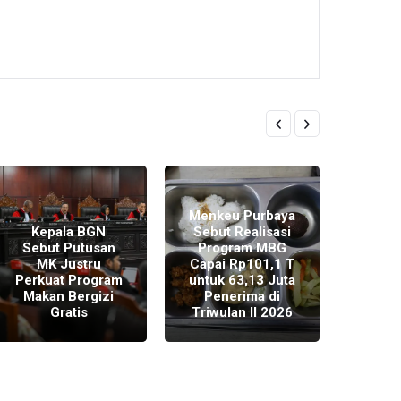
Ang
Menkeu Purbaya
Pem
Kepala BGN
Sebut Realisasi
Tind
Sebut Putusan
Program MBG
Putus
MK Justru
Capai Rp101,1 T
Pe
Perkuat Program
untuk 63,13 Juta
An
Makan Bergizi
Penerima di
Pend
Gratis
Triwulan II 2026