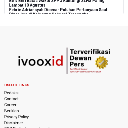
BGN Beri Batas Waktu SPPG Kantongi SLHS Paling
Lambat 10 Agustus
Febrie Adriansyah Dicecar Puluhan Pertanyaan Saat
Diperiksa di Kejagung Sebagai Tersangka
BGN Proses Pemberhentian Tidak Hormat 66 Kepala
SPPG, Sudaryono: Tidak Ada Toleransi bagi Pelanggaran
Disiplin
SEA V Cup 2026: Timnas Voli Putri Indonesia Menang
Lawan Vietnam 3-2
Kebakaran Landa Gedung Bapenda DKI Jakarta
PSSI Evaluasi TImnas Indonesia Setelah Gagal Tembus
USEFUL LINKS
Semifinal Piala AFF 2026
Redaksi
Contact
Timnas Indonesia Tersingkir di Piala AFF 2026 Setelah
Career
Ditahan Imbang Singapura 1-1
Beriklan
Privacy Policy
Pemerintah Matangkan Rencana Pembaruan Buku Ajar
Disclaimer
Nasional