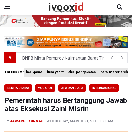
BNPB Minta Pemprov Kalimantan Barat Tinjau Kembali
Kemensos Targetkan 150 Ribu Siswa Masuk Program Se
TRENDS # :
hari game
insa yacht
aksi pengecatan
para-meter archer
Pakar: Pengungkapan TPPU Eks Jampidsus Febrie Adrian
BERITA UTAMA
VOOXPOL
APA DAN SIAPA
INTERNASIONAL
Tim 9 Kejagung Periksa Febrie Adransayah sebagai Ters
Pemerintah harus Bertanggung Jawab
BPIP: Satu Siswa Sekolah Rakyat Jadi Calon Paskibraka 
atas Eksekusi Zaini Misrin
BY
JAWARUL KUNNAS
WEDNESDAY, MARCH 21, 2018 3:28 AM