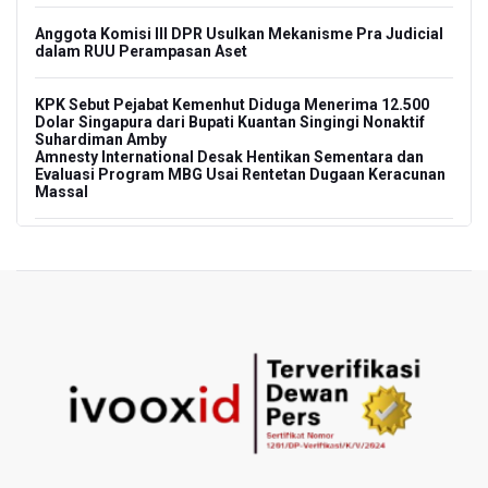
Anggota Komisi III DPR Usulkan Mekanisme Pra Judicial
dalam RUU Perampasan Aset
KPK Sebut Pejabat Kemenhut Diduga Menerima 12.500
Dolar Singapura dari Bupati Kuantan Singingi Nonaktif
Suhardiman Amby
Amnesty International Desak Hentikan Sementara dan
Evaluasi Program MBG Usai Rentetan Dugaan Keracunan
Massal
Harga Telur dan Daging Ayam Masih Tertekan,
Pemerintah Diminta Lindungi Peternak Kecil
Tak Mampu Bayar Gaji ASN, Ratusan Pemda Dapat
Suntikan Dana Rp20,5 Triliun dari Pusat
DPR Pastikan Tak Ada Surpres Pergantian Kapolri
Pemerintah Tambah Penempatan Dana SAL di Himbara