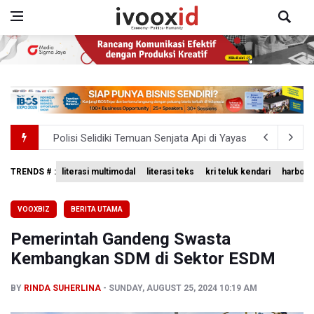
Polisi Selidiki Temuan Senjata Api di Yayasan Sekolah Sw
995 Senjata Api Ditemukan di Sekolah Swasta di Pondok 
TRENDS # :
literasi multimodal
literasi teks
kri teluk kendari
harbour 
Kemenag Terbitkan 40 Buku Digital Pendidikan Agama Isl
VOOXBIZ
BERITA UTAMA
KKI Sebut Ada 10 Nakes Diduga Beri Komentar Nirempat
Pemerintah Gandeng Swasta
Polda Metro Jaya Pulangkan Tiga WNI Korban TPPO dari 
Kembangkan SDM di Sektor ESDM
BY
RINDA SUHERLINA
SUNDAY, AUGUST 25, 2024 10:19 AM