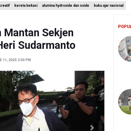
reatif
kereta bekasi
alumina hydroxide dan oxide
buku ajar nasional
ah Matangkan Rencana Pembaruan Buku Ajar Nasional
 Gunung Gede Pangrango Ditutup karena Kebakaran Alun-alun Sury
POPU
i Sebut Kehadiran AI Factory Perkuat Posisi Indonesia
 Mantan Sekjen
eri Sudarmanto
 11, 2025 3:00 PM
Next