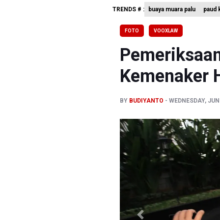
TRENDS # :
buaya muara palu
paud k
Pemerint
Pendakian
FOTO
VOOXLAW
Menkomdig
Pemeriksaan
Kemenaker H
BY
BUDIYANTO
WEDNESDAY, JUNE
Previous