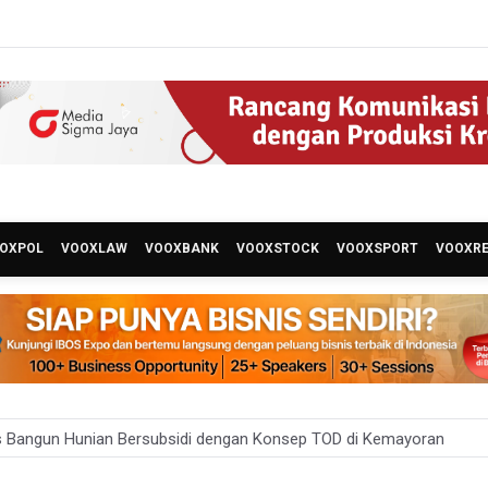
OXPOL
VOOXLAW
VOOXBANK
VOOXSTOCK
VOOXSPORT
VOOXR
 Bangun Hunian Bersubsidi dengan Konsep TOD di Kemayoran
nesia Sebut Cadangan Devisa Akhir Juli Sebesar 145,3 Miliar Dolar A