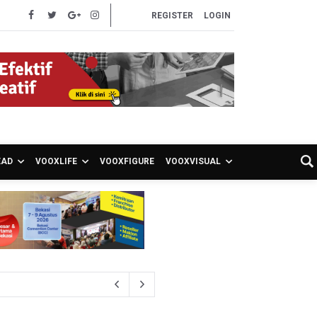
REGISTER
LOGIN
EAD
VOOXLIFE
VOOXFIGURE
VOOXVISUAL
S