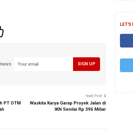
LET'S
FA
y news
T
Next Post
ah PT OTM
Waskita Karya Garap Proyek Jalan di
ah
IKN Senilai Rp 396 Miliar