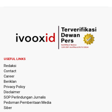
KKI Sebut Ada 10 Nakes Diduga Beri Komentar Nirempati
pada Unggahan Pasien BPJS Kesehatan
Polda Metro Jaya Pulangkan Tiga WNI Korban TPPO dari
Libya
Polisi Selidiki Temuan Senjata Api di Yayasan Sekolah
Swasta di Jaksel
995 Senjata Api Ditemukan di Sekolah Swasta di Pondok
Pinang, Jakarta Selatan
USEFUL LINKS
Redaksi
Pemerintah Gelar Operasi Modifikasi Cuaca Percepat
Contact
Pemadaman Karhutla Gunung Bromo
Career
Beriklan
Pemerintah Tunda Penerapan Pajak Marketplace, DJP:
Privacy Policy
Jaga Daya Beli Masyarakat
Disclaimer
SOP Perlindungan Jurnalis
Pedoman Pemberitaan Media
Kemenkeu Ambil Alih 60 Persen Saham KCIC
Siber