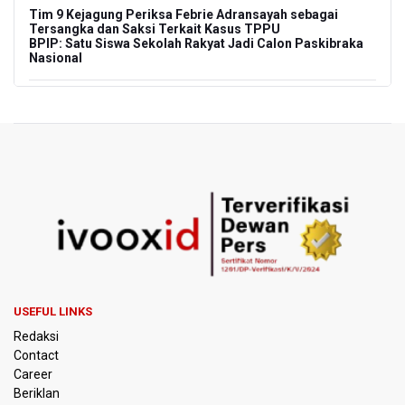
Tim 9 Kejagung Periksa Febrie Adransayah sebagai
Tersangka dan Saksi Terkait Kasus TPPU
BPIP: Satu Siswa Sekolah Rakyat Jadi Calon Paskibraka
Nasional
Kemarau Panjang, BNPB Minta Kalbar Tinjau Perda Bakar
Lahan
Kemensos Targetkan 150 Ribu Siswa Masuk Program
Sekolah Rakyat Tahun 2027
Pemprov DKI Jakarta Pastikan Data Pajak dan Aset
Daerah Aman dari Kebakaran Bapenda
Pertumbuhan Ekonomi 5,3 Persen Belum Cukup
Dongkrak Optimisme Pasar, Ekonom Sebut Investor
Masih Selektif
USEFUL LINKS
Redaksi
Anggota DPR Desak Polisi Usut Tuntas Temuan Ratusan
Contact
Senjata di Sekolah Swasta Jakarta Selatan
Career
Beriklan