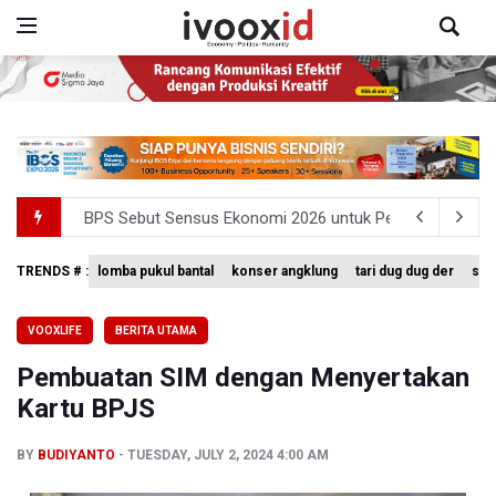
BPS Sebut Sensus Ekonomi 2026 untuk Perbarui Data St
Insiden Penembakan Terjadi di Festival Budaya Lembah 
TRENDS # :
lomba pukul bantal
konser angklung
tari dug dug der
sing
Kebakaran Hutan dan Lahan Terjadi di Sejumlah Wilayah 
TNI Gelar Latihan Kesiapsiagaan Penanggulangan Benca
VOOXLIFE
BERITA UTAMA
Pemprov Jabar Sediakan Knalpot Standar Gratis di Pos P
Pembuatan SIM dengan Menyertakan
Kartu BPJS
BY
BUDIYANTO
TUESDAY, JULY 2, 2024 4:00 AM