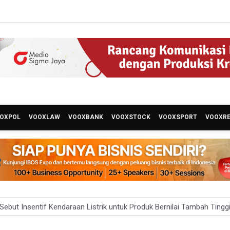
OXPOL
VOOXLAW
VOOXBANK
VOOXSTOCK
VOOXSPORT
VOOXR
Sebut Insentif Kendaraan Listrik untuk Produk Bernilai Tambah Tingg
ni Indrawati Kembali ke Bank Dunia