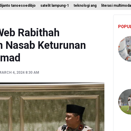
ijanto tanoesoedibjo
satelit lampung-1
teknologi ang
literasi multimoda
ikan Keamanan Data Proyek Satelit Lampung-1
t Teknologi ANG Berpotensi Hemat Subsidi LPG hingga Rp26 triliun
POPU
um Klaim 995 Airsoft Gun di Sekolah Swasta Jaksel Berizin, Bantah
eb Rabithah
n Nasab Keturunan
mmad
ARCH 4, 2024 8:30 AM