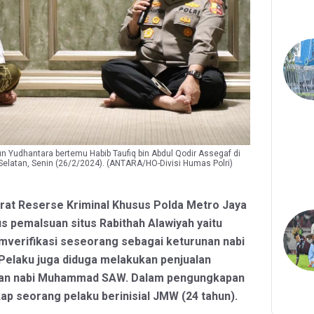
yun Yudhantara bertemu Habib Taufiq bin Abdul Qodir Assegaf di
 Selatan, Senin (26/2/2024). (ANTARA/HO-Divisi Humas Polri)
orat Reserse Kriminal Khusus Polda Metro Jaya
 pemalsuan situs Rabithah Alawiyah yaitu
verifikasi seseorang sebagai keturunan nabi
laku juga diduga melakukan penjualan
unan nabi Muhammad SAW. Dalam pengungkapan
kap seorang pelaku berinisial JMW (24 tahun).