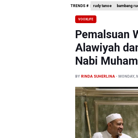
TRENDS # :
rudy tanoe
bambang rud
BRIN Past
BRIN Sebu
VOOXLIFE
Kuasa Huk
Pemalsuan W
Alawiyah da
Nabi Muha
BY
RINDA SUHERLINA
MONDAY, M