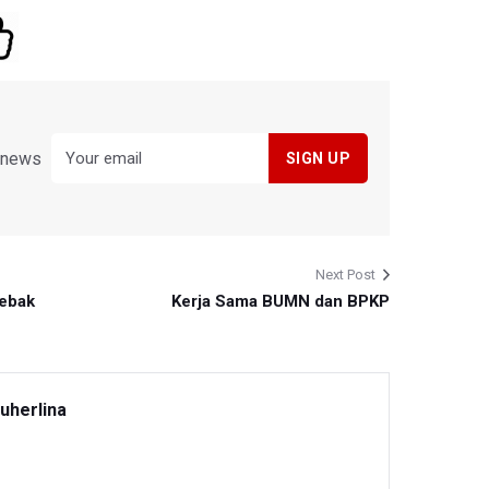
y news
Next Post
Lebak
Kerja Sama BUMN dan BPKP
uherlina