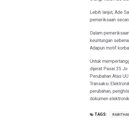
Lebih lanjut, Ade S
pemeriksaan secara
Dalam pemeriksaan 
keuntungan sebenar
Adapun motif korba
Untuk mempertangg
dijerat Pasal 35 J
Perubahan Atas UU
Transaksi Elektroni
perubahan, penghil
dokumen elektronik
TAGS:
RABITHA