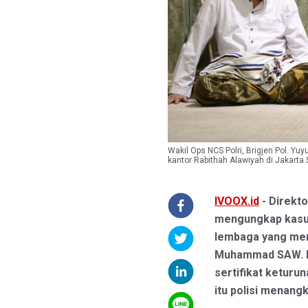
Wakil Ops NCS Polri, Brigjen Pol. Yu
kantor Rabithah Alawiyah di Jakarta
IVOOX.id
- Direkt
mengungkap kasus
lembaga yang mem
Muhammad SAW. Pe
sertifikat ketur
itu polisi menang