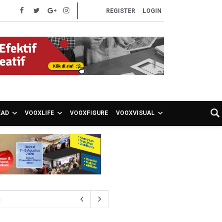
REGISTER
LOGIN
EAD
VOOXLIFE
VOOXFIGURE
VOOXVISUAL
i