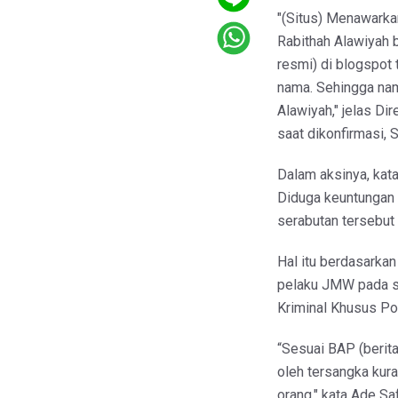
"(Situs) Menawarkan
Rabithah Alawiyah b
resmi) di blogspot 
nama. Sehingga nama
Alawiyah," jelas Di
saat dikonfirmasi, 
Dalam aksinya, kata
Diduga keuntungan 
serabutan tersebut
Hal itu berdasarkan
pelaku JMW pada sa
Kriminal Khusus Po
“Sesuai BAP (berit
oleh tersangka kur
orang," kata Ade Saf