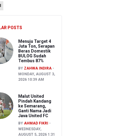
l
LAR POSTS
 Kepemilikan Senjata Api dan Narkoba
Menuju Target 4
Juta Ton, Serapan
Beras Domestik
BULOG Sudah
Tembus 87%
BY
ZAHWA INDIRA
MONDAY, AUGUST 3,
2026 10:39 AM
Malut United
Pindah Kandang
ke Semarang,
Ganti Nama Jadi
Java United FC
BY
AHMAD FIKRI
WEDNESDAY,
AUGUST 5, 2026 1:31