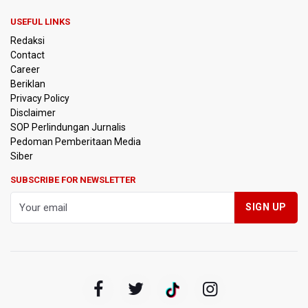
BRIN Sebut Teknologi ANG Berpotensi Hemat Subsidi LPG
hingga Rp26 triliun
USEFUL LINKS
Redaksi
Kuasa Hukum Klaim 995 Airsoft Gun di Sekolah Swasta
Contact
Jaksel Berizin, Bantah Kepemilikan Senjata Api dan
Career
Narkoba
Beriklan
Privacy Policy
Menperin Sebut Insentif Kendaraan Listrik untuk Produk
Disclaimer
Bernilai Tambah Tinggi
SOP Perlindungan Jurnalis
Pedoman Pemberitaan Media
Sri Mulyani Indrawati Kembali ke Bank Dunia
Siber
SUBSCRIBE FOR NEWSLETTER
Persebaya Juara Piala Presiden 2026, Menang Adu Pinalti
Lawan Persib Bandung
Dari Literasi Teks ke Literasi Multimodal
Kemenag Terbitkan 40 Buku Digital Pendidikan Agama
Islam, Dapat Diunduh Gratis
KKI Sebut Ada 10 Nakes Diduga Beri Komentar Nirempati
pada Unggahan Pasien BPJS Kesehatan