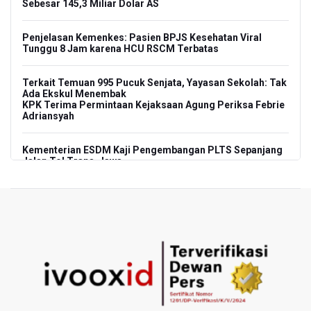
Sebesar 145,3 Miliar Dolar AS
Penjelasan Kemenkes: Pasien BPJS Kesehatan Viral
Tunggu 8 Jam karena HCU RSCM Terbatas
Terkait Temuan 995 Pucuk Senjata, Yayasan Sekolah: Tak
Ada Ekskul Menembak
KPK Terima Permintaan Kejaksaan Agung Periksa Febrie
Adriansyah
Kementerian ESDM Kaji Pengembangan PLTS Sepanjang
Jalan Tol Trans-Jawa
BRIN Kembangkan Teknologi Modifikasi Cuaca hingga
Desalinasi Air Laut Menghadapi Ancaman El Nino
KPK Minta Bambang Rudijanto Tanoesoedibjo Kooperatif,
Sudah Tiga Kali Absen Pemeriksaan
BRIN Pastikan Keamanan Data Proyek Satelit Lampung-1