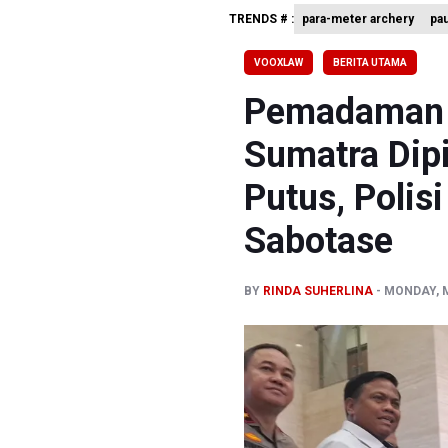
TRENDS # :
para-meter archery
pa
BPIP: Sat
BNPB Min
VOOXLAW
BERITA UTAMA
Kemensos
Pemadaman L
Sumatra Dip
Putus, Polis
Sabotase
BY
RINDA SUHERLINA
MONDAY, M