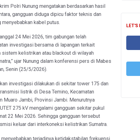
krim Polri Nunung mengatakan berdasarkan hasil
ara, gangguan diduga dipicu faktor teknis dan
g menyebabkan kabel putus.
LET'S
tanggal 24 Mei 2026, tim gabungan telah
tan investigasi bersama di lapangan terkait
 sistem kelistrikan atau blackout di wilayah
FA
atra,” ujar Nunung dalam konferensi pers di Mabes
tan, Senin (25/5/2026).
n investigasi dilakukan di sekitar tower 175 dan
T
transmisi listrik di Desa Temino, Kecamatan
n Muaro Jambi, Provinsi Jambi. Menurutnya
 SUTET 275 kV mengalami gangguan sekitar pukul
mat 22 Mei 2026. Sehingga gangguan tersebut
misi keluar dari interkoneksi kelistrikan Sumatra.
 menyebabkan terjadinya ketidakstabilan frekuensi