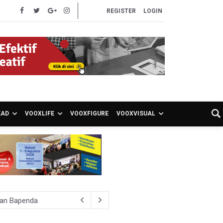
REGISTER
LOGIN
EAD
VOOXLIFE
VOOXFIGURE
VOOXVISUAL
ran Bapenda
onom Sebut Investor Masih Selektif