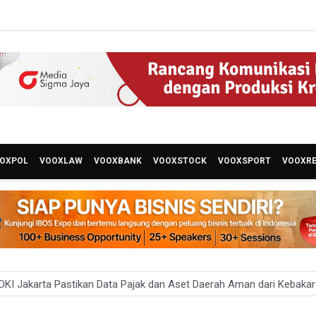
OXPOL
VOOXLAW
VOOXBANK
VOOXSTOCK
VOOXSPORT
VOOXR
KI Jakarta Pastikan Data Pajak dan Aset Daerah Aman dari Kebaka
an Ekonomi 5,3 Persen Belum Cukup Dongkrak Optimisme Pasar, Ek