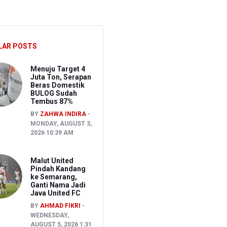
hkan Pembakaran Lahan untuk Membuka Kebun Warga
LAR POSTS
027
Menuju Target 4
Juta Ton, Serapan
Beras Domestik
BULOG Sudah
Tembus 87%
BY
ZAHWA INDIRA
MONDAY, AUGUST 3,
2026 10:39 AM
Malut United
Pindah Kandang
ke Semarang,
Ganti Nama Jadi
Java United FC
BY
AHMAD FIKRI
WEDNESDAY,
AUGUST 5, 2026 1:31