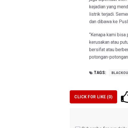
kejadian yang men
listrik terjadi. Se
dan dibawa ke Pusla
“Kenapa kami bisa 
kerusakan atau putus
bersifat atau berbe
potongan-potonganny
TAGS:
BLACKOU
CLICK FOR LIKE (
0
)