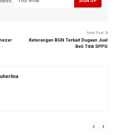
y news
Next Post
enezer
Keterangan BGN Terkait Dugaan Jual
Beli Titik SPPG
uherlina