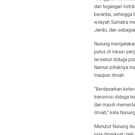
dan tegangan listri
berantai, sehingga
wilayah Sumatra mel
Jambi, dan sebagia
Nunung mengatakan
putus di lokasi yan
tersebut diduga put
Namun pihaknya ma
maupun ilmiah.
“Berdasarkan ketera
transmisi diduga te
dan masih memerluk
ilmiah,” kata Nunung
Menurut Nunung dug
juga diperkuat oleh