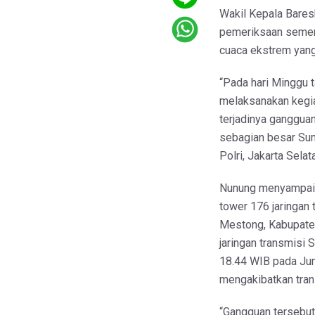
Wakil Kepala Bares
pemeriksaan sement
cuaca ekstrem yan
“Pada hari Minggu 
melaksanakan kegia
terjadinya gangguan
sebagian besar Sum
Polri, Jakarta Sela
Nunung menyampaika
tower 176 jaringan 
Mestong, Kabupate
jaringan transmisi
18.44 WIB pada Ju
mengakibatkan trans
“Gangguan tersebut