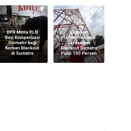
DPR Minta PLN
Layanan
Beri Kompensasi
Telekomunikasi
Otomatis bagi
Terdampak
PLN 
Korban Blackout
Blackout Sumatra
Kr
di Sumatra
Pulih 100 Persen
Black