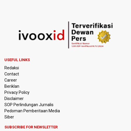
BGN Proses Pemberhentian Tidak Hormat 66 Kepala
SPPG, Sudaryono: Tidak Ada Toleransi bagi Pelanggaran
Disiplin
SEA V Cup 2026: Timnas Voli Putri Indonesia Menang
Lawan Vietnam 3-2
Kebakaran Landa Gedung Bapenda DKI Jakarta
PSSI Evaluasi TImnas Indonesia Setelah Gagal Tembus
USEFUL LINKS
Semifinal Piala AFF 2026
Redaksi
Contact
Timnas Indonesia Tersingkir di Piala AFF 2026 Setelah
Career
Ditahan Imbang Singapura 1-1
Beriklan
Privacy Policy
Pemerintah Matangkan Rencana Pembaruan Buku Ajar
Disclaimer
Nasional
SOP Perlindungan Jurnalis
Pedoman Pemberitaan Media
Pendakian Gunung Gede Pangrango Ditutup karena
Siber
Kebakaran Alun-alun Suryakancana
SUBSCRIBE FOR NEWSLETTER