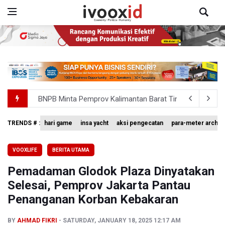
BNPB Minta Pemprov Kalimantan Barat Tinjau Kembali
Kemensos Targetkan 150 Ribu Siswa Masuk Program Se
TRENDS # :
hari game
insa yacht
aksi pengecatan
para-meter archer
Pakar: Pengungkapan TPPU Eks Jampidsus Febrie Adrian
Tim 9 Kejagung Periksa Febrie Adransayah sebagai Ters
VOOXLIFE
BERITA UTAMA
Pemadaman Glodok Plaza Dinyatakan
BPIP: Satu Siswa Sekolah Rakyat Jadi Calon Paskibraka 
Selesai, Pemprov Jakarta Pantau
Penanganan Korban Kebakaran
BY
AHMAD FIKRI
SATURDAY, JANUARY 18, 2025 12:17 AM