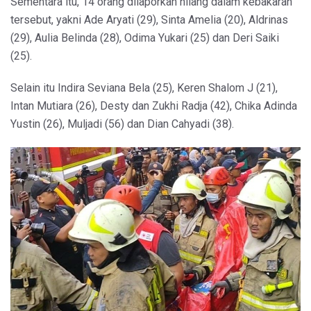
Sementara itu, 14 orang dilaporkan hilang dalam kebakaran
tersebut, yakni Ade Aryati (29), Sinta Amelia (20), Aldrinas
(29), Aulia Belinda (28), Odima Yukari (25) dan Deri Saiki
(25).
Selain itu Indira Seviana Bela (25), Keren Shalom J (21),
Intan Mutiara (26), Desty dan Zukhi Radja (42), Chika Adinda
Yustin (26), Muljadi (56) dan Dian Cahyadi (38).