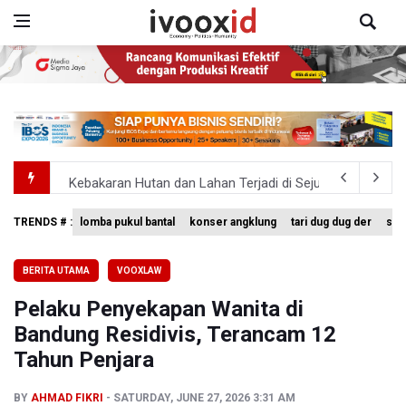
Kebakaran Hutan dan Lahan Terjadi di Sejumlah Wilayah 
TNI Gelar Latihan Kesiapsiagaan Penanggulangan Benca
TRENDS # :
lomba pukul bantal
konser angklung
tari dug dug der
sing
Pemprov Jabar Sediakan Knalpot Standar Gratis di Pos P
BERITA UTAMA
VOOXLAW
BPS Sebut Sensus Ekonomi 2026 untuk Perbarui Data St
Pelaku Penyekapan Wanita di
Insiden Penembakan Terjadi di Festival Budaya Lembah 
Bandung Residivis, Terancam 12
Tahun Penjara
BY
AHMAD FIKRI
SATURDAY, JUNE 27, 2026 3:31 AM