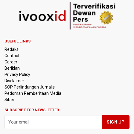
Pemprov DKI Jakarta Pastikan Data Pajak dan Aset
Daerah Aman dari Kebakaran Bapenda
Pertumbuhan Ekonomi 5,3 Persen Belum Cukup
Dongkrak Optimisme Pasar, Ekonom Sebut Investor
Masih Selektif
USEFUL LINKS
Redaksi
Anggota DPR Desak Polisi Usut Tuntas Temuan Ratusan
Contact
Senjata di Sekolah Swasta Jakarta Selatan
Career
Beriklan
Amnesty International Kecam Penangkapan Dua
Privacy Policy
Warganet atas Konten Pidato Presiden, Nilai
Disclaimer
Kriminalisasi Kritik Persempit Ruang Sipil
SOP Perlindungan Jurnalis
Pedoman Pemberitaan Media
BGN Beri Batas Waktu SPPG Kantongi SLHS Paling
Siber
Lambat 10 Agustus
SUBSCRIBE FOR NEWSLETTER
Febrie Adriansyah Dicecar Puluhan Pertanyaan Saat
Diperiksa di Kejagung Sebagai Tersangka