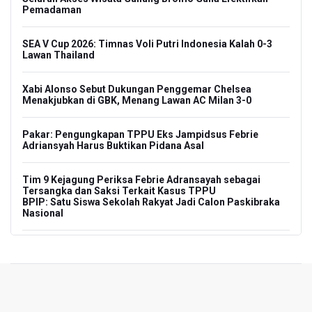
Pemadaman
SEA V Cup 2026: Timnas Voli Putri Indonesia Kalah 0-3
Lawan Thailand
Xabi Alonso Sebut Dukungan Penggemar Chelsea
Menakjubkan di GBK, Menang Lawan AC Milan 3-0
Pakar: Pengungkapan TPPU Eks Jampidsus Febrie
Adriansyah Harus Buktikan Pidana Asal
Tim 9 Kejagung Periksa Febrie Adransayah sebagai
Tersangka dan Saksi Terkait Kasus TPPU
BPIP: Satu Siswa Sekolah Rakyat Jadi Calon Paskibraka
Nasional
Kemarau Panjang, BNPB Minta Kalbar Tinjau Perda Bakar
Lahan
Kemensos Targetkan 150 Ribu Siswa Masuk Program
Sekolah Rakyat Tahun 2027