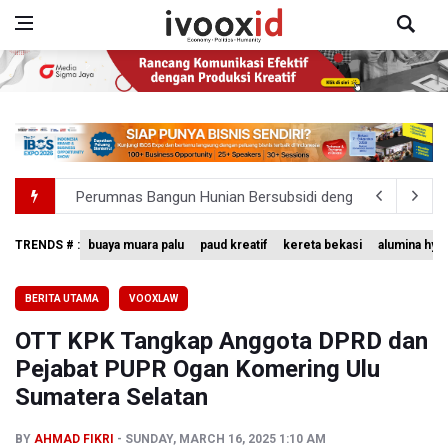
Perumnas Bangun Hunian Bersubsidi dengan Konsep TO
Bank Indonesia Sebut Cadangan Devisa Akhir Juli Sebesar
TRENDS # :
buaya muara palu
paud kreatif
kereta bekasi
alumina hyd
Pemerintah Matangkan Rencana Pembaruan Buku Ajar N
BERITA UTAMA
VOOXLAW
Pendakian Gunung Gede Pangrango Ditutup karena Keba
OTT KPK Tangkap Anggota DPRD dan
Menkomdigi Sebut Kehadiran AI Factory Perkuat Posisi 
Pejabat PUPR Ogan Komering Ulu
Sumatera Selatan
BY
AHMAD FIKRI
SUNDAY, MARCH 16, 2025 1:10 AM