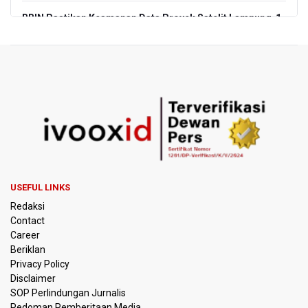
BRIN Pastikan Keamanan Data Proyek Satelit Lampung-1
BRIN Sebut Teknologi ANG Berpotensi Hemat Subsidi LPG
hingga Rp26 triliun
Kuasa Hukum Klaim 995 Airsoft Gun di Sekolah Swasta
Jaksel Berizin, Bantah Kepemilikan Senjata Api dan
Narkoba
Menperin Sebut Insentif Kendaraan Listrik untuk Produk
Bernilai Tambah Tinggi
USEFUL LINKS
Sri Mulyani Indrawati Kembali ke Bank Dunia
Redaksi
Contact
Persebaya Juara Piala Presiden 2026, Menang Adu Pinalti
Career
Lawan Persib Bandung
Beriklan
Privacy Policy
Dari Literasi Teks ke Literasi Multimodal
Disclaimer
SOP Perlindungan Jurnalis
Pedoman Pemberitaan Media