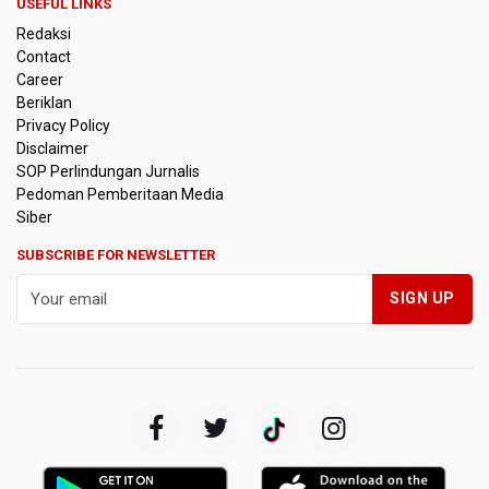
USEFUL LINKS
Kebakaran Alun-alun Suryakancana
Redaksi
Contact
Menkomdigi Sebut Kehadiran AI Factory Perkuat Posisi
Career
Indonesia
Beriklan
Privacy Policy
Perumnas Bangun Hunian Bersubsidi dengan Konsep
Disclaimer
TOD di Kemayoran
SOP Perlindungan Jurnalis
Pedoman Pemberitaan Media
Bank Indonesia Sebut Cadangan Devisa Akhir Juli
Siber
Sebesar 145,3 Miliar Dolar AS
SUBSCRIBE FOR NEWSLETTER
Penjelasan Kemenkes: Pasien BPJS Kesehatan Viral
Tunggu 8 Jam karena HCU RSCM Terbatas
Terkait Temuan 995 Pucuk Senjata, Yayasan Sekolah: Tak
Ada Ekskul Menembak
KPK Terima Permintaan Kejaksaan Agung Periksa Febrie
Adriansyah
Kementerian ESDM Kaji Pengembangan PLTS Sepanjang
Jalan Tol Trans-Jawa