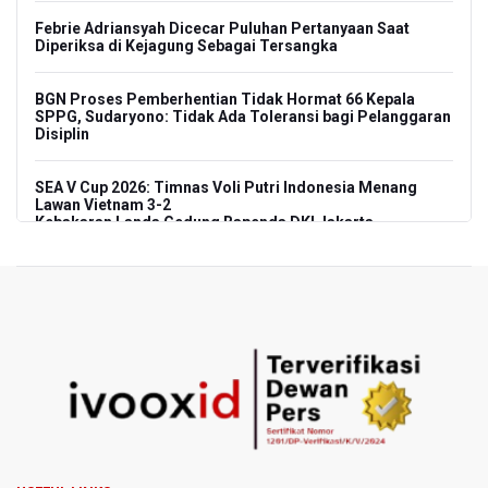
Febrie Adriansyah Dicecar Puluhan Pertanyaan Saat
Diperiksa di Kejagung Sebagai Tersangka
BGN Proses Pemberhentian Tidak Hormat 66 Kepala
SPPG, Sudaryono: Tidak Ada Toleransi bagi Pelanggaran
Disiplin
SEA V Cup 2026: Timnas Voli Putri Indonesia Menang
Lawan Vietnam 3-2
Kebakaran Landa Gedung Bapenda DKI Jakarta
PSSI Evaluasi TImnas Indonesia Setelah Gagal Tembus
Semifinal Piala AFF 2026
Timnas Indonesia Tersingkir di Piala AFF 2026 Setelah
Ditahan Imbang Singapura 1-1
Pemerintah Matangkan Rencana Pembaruan Buku Ajar
Nasional
Pendakian Gunung Gede Pangrango Ditutup karena