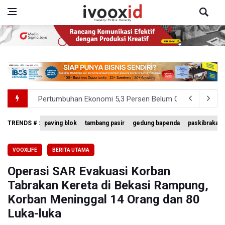
Pertumbuhan Ekonomi 5,3 Persen Belum Cukup Dongkrak 
Anggota DPR Desak Polisi Usut Tuntas Temuan Ratusan S
TRENDS # :
paving blok
tambang pasir
gedung bapenda
paskibraka n
BNPB Minta Pemprov Kalimantan Barat Tinjau Kembali
VOOXLIFE
BERITA UTAMA
Kemensos Targetkan 150 Ribu Siswa Masuk Program Se
Operasi SAR Evakuasi Korban
Pemprov DKI Jakarta Pastikan Data Pajak dan Aset Dae
Tabrakan Kereta di Bekasi Rampung,
Korban Meninggal 14 Orang dan 80
Luka-luka