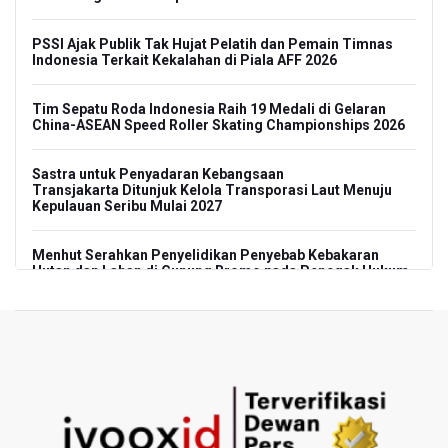
PSSI Ajak Publik Tak Hujat Pelatih dan Pemain Timnas
Indonesia Terkait Kekalahan di Piala AFF 2026
Tim Sepatu Roda Indonesia Raih 19 Medali di Gelaran
China-ASEAN Speed Roller Skating Championships 2026
Sastra untuk Penyadaran Kebangsaan
Transjakarta Ditunjuk Kelola Transporasi Laut Menuju
Kepulauan Seribu Mulai 2027
Menhut Serahkan Penyelidikan Penyebab Kebakaran
Hutan dan Lahan di Gunung Bromo pada Penegak Hukum
Pemerintah Tetapkan Harga Patokan Batu Bara Agustus
2026 USD 124,44 per Ton, Turun 5,62 Persen
Meretas Jalan Terjal Ekonomi Digital: Perjuangan Siti
Alifah Meraih Cita-cita “Utopis” Menjadi Guru Sejahtera