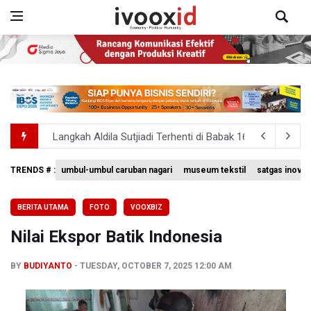
Langkah Aldila Sutjiadi Terhenti di Babak 16 besar WTA 
TNBTS Catat Area Terdampak Kebakaran Hutan dan Laha
TRENDS # :
umbul-umbul caruban nagari
museum tekstil
satgas inovas
Kemenaker Sebut 59 Persen Tenaga Kerja Indonesia Ada 
BERITA UTAMA
FOTO
VOOXBIZ
Menhut Ajak Masyarakat Cegah Kebakaran Hutan dan L
Nilai Ekspor Batik Indonesia
Gubernur Koster Beri Ruang Mengenalkan Arak Bali pada
BY
BUDIYANTO
TUESDAY, OCTOBER 7, 2025 12:00 AM