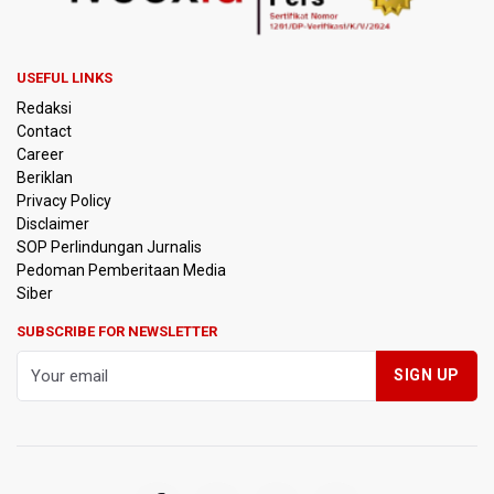
Anggota DPR Minta Rencana Kenaikan Gaji Kepala Daerah
Dikaji Komprehensif
BGN Wajibkan Ompreng MBG Cantumkan Batas Waktu
USEFUL LINKS
Konsumsi Mulai Pekan Depan
Redaksi
Contact
BEI Catat Pertumbuhan Investor Saham Capai 10,05 Juta
Career
SID
Beriklan
Privacy Policy
Flores Bersiap Gelar Festival Golo Koe 2026, Promosikan
Disclaimer
Wisata Berkelanjutan
SOP Perlindungan Jurnalis
Pedoman Pemberitaan Media
Kemkomdigi Targetkan Reaktivasi IGRS Rampung 2026
Siber
SUBSCRIBE FOR NEWSLETTER
TNI Gelar Latihan Kesiapsiagaan Penanggulangan
Bencana Gempa Bumi dan Tsunami di Bali
Pemprov Jabar Sediakan Knalpot Standar Gratis di Pos
Polisi saat Razia Knalpot Brong
BPS Sebut Sensus Ekonomi 2026 untuk Perbarui Data
Struktur Perekonomian Nasional