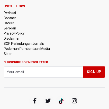
PSSI Evaluasi TImnas Indonesia Setelah Gagal Tembus
USEFUL LINKS
Semifinal Piala AFF 2026
Redaksi
Contact
Timnas Indonesia Tersingkir di Piala AFF 2026 Setelah
Career
Ditahan Imbang Singapura 1-1
Beriklan
Privacy Policy
Pemerintah Matangkan Rencana Pembaruan Buku Ajar
Disclaimer
Nasional
SOP Perlindungan Jurnalis
Pedoman Pemberitaan Media
Pendakian Gunung Gede Pangrango Ditutup karena
Siber
Kebakaran Alun-alun Suryakancana
SUBSCRIBE FOR NEWSLETTER
Menkomdigi Sebut Kehadiran AI Factory Perkuat Posisi
Indonesia
Perumnas Bangun Hunian Bersubsidi dengan Konsep
TOD di Kemayoran
Bank Indonesia Sebut Cadangan Devisa Akhir Juli
Sebesar 145,3 Miliar Dolar AS
Penjelasan Kemenkes: Pasien BPJS Kesehatan Viral