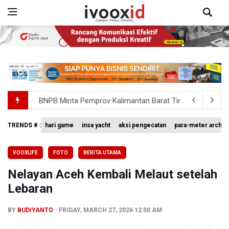
BNPB Minta Pemprov Kalimantan Barat Tinjau Kembali
Kemensos Targetkan 150 Ribu Siswa Masuk Program Se
TRENDS # :
hari game
insa yacht
aksi pengecatan
para-meter archer
Pakar: Pengungkapan TPPU Eks Jampidsus Febrie Adrian
VOOXLIFE
FOTO
BERITA UTAMA
Tim 9 Kejagung Periksa Febrie Adransayah sebagai Ters
Nelayan Aceh Kembali Melaut setelah
BPIP: Satu Siswa Sekolah Rakyat Jadi Calon Paskibraka 
Lebaran
BY
BUDIYANTO
FRIDAY, MARCH 27, 2026 12:00 AM