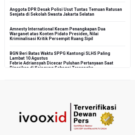
Anggota DPR Desak Polisi Usut Tuntas Temuan Ratusan
Senjata di Sekolah Swasta Jakarta Selatan
Amnesty International Kecam Penangkapan Dua
Warganet atas Konten Pidato Presiden, Nilai
Kriminalisasi Kritik Persempit Ruang Sipil
BGN Beri Batas Waktu SPPG Kantongi SLHS Paling
Lambat 10 Agustus
Febrie Adriansyah Dicecar Puluhan Pertanyaan Saat
Diperiksa di Kejagung Sebagai Tersangka
BGN Proses Pemberhentian Tidak Hormat 66 Kepala
SPPG, Sudaryono: Tidak Ada Toleransi bagi Pelanggaran
Disiplin
SEA V Cup 2026: Timnas Voli Putri Indonesia Menang
Lawan Vietnam 3-2
Kebakaran Landa Gedung Bapenda DKI Jakarta