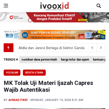
Aldila dan Janice Berlaga di Sektor Ganda WTA 1000 To
Ramai di Media Sosial Soal Rehat Waktu 48 Jam Menuju 
TRENDS # :
suntikan dana pemerintah
harga telur dan ayam
bantuan pe
Pemerintah Tambah Penempatan Dana SAL di Himbara
VOOXLAW
BERITA UTAMA
OJK Wajibkan Pindar Serahkan Data Transaksi Pendanaa
MK Tolak Uji Materi Ijazah Capres
Garuda Pertiwi dan Putri Nusantara akan Bela Indonesia 
Wajib Autentikasi
BY
AHMAD FIKRI
MONDAY, JANUARY 19, 2026 8:31 AM