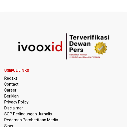
pada ETLE
Kemenko IPK Sebut Sudah Ada Kajian Awal Perpanjangan
Kereta Cepat ke Surabaya
Kebakaran Hutan dan Lahan di Gunung Bromo Capai 10
Hektare
OJK Sebut IASC Terima 1.379 Laporan Kasus Penipuan
Keuangan Memanfaatkan AI
BRIN Kaji Peluang Industri Panel Surya Generasi Baru
USEFUL LINKS
Dikembangkan di Indonesia
Redaksi
Contact
BKSDA Riau Sebut Seekor Gajah Binaan PLG Minas Mati
Career
Akibat Komplikasi Infeksi
Beriklan
Privacy Policy
Korlantas Polri dan Jasa Marga Bahas Zero ODOL hingga
Disclaimer
Integrasi Teknologi Tol Jelang Libur Nataru
SOP Perlindungan Jurnalis
Pedoman Pemberitaan Media
Amnesty International Kecam Penggusuran Paksa Petani
Siber