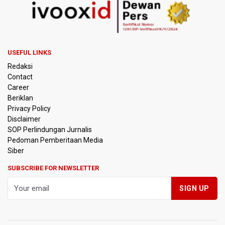
Adriansyah
Kementerian ESDM Kaji Pengembangan PLTS Sepanjang
Jalan Tol Trans-Jawa
USEFUL LINKS
BRIN Kembangkan Teknologi Modifikasi Cuaca hingga
Redaksi
Desalinasi Air Laut Menghadapi Ancaman El Nino
Contact
Career
KPK Minta Bambang Rudijanto Tanoesoedibjo Kooperatif,
Beriklan
Sudah Tiga Kali Absen Pemeriksaan
Privacy Policy
Disclaimer
BRIN Pastikan Keamanan Data Proyek Satelit Lampung-1
SOP Perlindungan Jurnalis
Pedoman Pemberitaan Media
BRIN Sebut Teknologi ANG Berpotensi Hemat Subsidi LPG
Siber
hingga Rp26 triliun
SUBSCRIBE FOR NEWSLETTER
Kuasa Hukum Klaim 995 Airsoft Gun di Sekolah Swasta
Jaksel Berizin, Bantah Kepemilikan Senjata Api dan
Narkoba
Menperin Sebut Insentif Kendaraan Listrik untuk Produk
Bernilai Tambah Tinggi