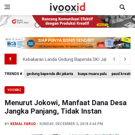
Kebakaran Landa Gedung Bapenda DKI Jakarta
PSSI Evaluasi TImnas Indonesia Setelah Gagal Tembus S
TRENDS # :
gedung bapenda dki jakarta
buaya muara palu
paud kreatif
Febrie Adriansyah Dicecar Puluhan Pertanyaan Saat Dipe
VOOXBIZ
BGN Proses Pemberhentian Tidak Hormat 66 Kepala SPPG,
Menurut Jokowi, Manfaat Dana Desa
SEA V Cup 2026: Timnas Voli Putri Indonesia Menang L
Jangka Panjang, Tidak Instan
BY
KEMAL FARUQ
SUNDAY, DECEMBER 2, 2018 4:44 PM