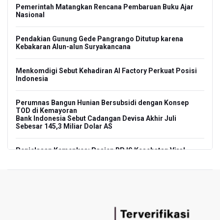
Pemerintah Matangkan Rencana Pembaruan Buku Ajar
Nasional
Pendakian Gunung Gede Pangrango Ditutup karena
Kebakaran Alun-alun Suryakancana
Menkomdigi Sebut Kehadiran AI Factory Perkuat Posisi
Indonesia
Perumnas Bangun Hunian Bersubsidi dengan Konsep
TOD di Kemayoran
Bank Indonesia Sebut Cadangan Devisa Akhir Juli
Sebesar 145,3 Miliar Dolar AS
Penjelasan Kemenkes: Pasien BPJS Kesehatan Viral
Tunggu 8 Jam karena HCU RSCM Terbatas
Terkait Temuan 995 Pucuk Senjata, Yayasan Sekolah: Tak
Ada Ekskul Menembak
KPK Terima Permintaan Kejaksaan Agung Periksa Febrie