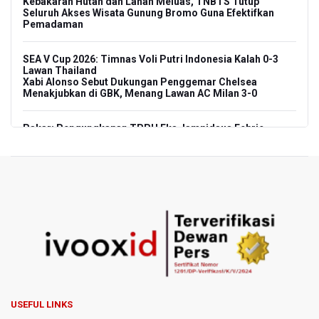
Kebakaran Hutan dan Lahan Meluas, TNBTS Tutup
Seluruh Akses Wisata Gunung Bromo Guna Efektifkan
Pemadaman
SEA V Cup 2026: Timnas Voli Putri Indonesia Kalah 0-3
Lawan Thailand
Xabi Alonso Sebut Dukungan Penggemar Chelsea
Menakjubkan di GBK, Menang Lawan AC Milan 3-0
Pakar: Pengungkapan TPPU Eks Jampidsus Febrie
Adriansyah Harus Buktikan Pidana Asal
Tim 9 Kejagung Periksa Febrie Adransayah sebagai
Tersangka dan Saksi Terkait Kasus TPPU
BPIP: Satu Siswa Sekolah Rakyat Jadi Calon Paskibraka
Nasional
Kemarau Panjang, BNPB Minta Kalbar Tinjau Perda Bakar
Lahan
USEFUL LINKS
Kemensos Targetkan 150 Ribu Siswa Masuk Program