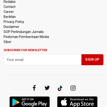
Redaksi
Sekolah Rakyat Tahun 2027
Contact
Career
Pemprov DKI Jakarta Pastikan Data Pajak dan Aset
Beriklan
Daerah Aman dari Kebakaran Bapenda
Privacy Policy
Disclaimer
Pertumbuhan Ekonomi 5,3 Persen Belum Cukup
SOP Perlindungan Jurnalis
Dongkrak Optimisme Pasar, Ekonom Sebut Investor
Pedoman Pemberitaan Media
Masih Selektif
Siber
Anggota DPR Desak Polisi Usut Tuntas Temuan Ratusan
SUBSCRIBE FOR NEWSLETTER
Senjata di Sekolah Swasta Jakarta Selatan
Amnesty International Kecam Penangkapan Dua
Warganet atas Konten Pidato Presiden, Nilai
Kriminalisasi Kritik Persempit Ruang Sipil
BGN Beri Batas Waktu SPPG Kantongi SLHS Paling
Lambat 10 Agustus
Febrie Adriansyah Dicecar Puluhan Pertanyaan Saat
Diperiksa di Kejagung Sebagai Tersangka
BGN Proses Pemberhentian Tidak Hormat 66 Kepala