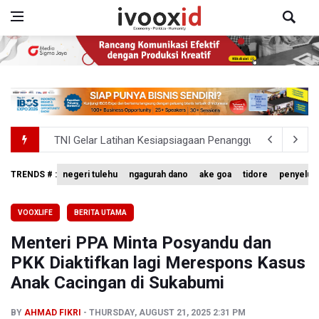
TNI Gelar Latihan Kesiapsiagaan Penanggulangan Benca
Pemprov Jabar Sediakan Knalpot Standar Gratis di Pos P
TRENDS # :
negeri tulehu
ngagurah dano
ake goa
tidore
penyelud
BEI Catat Pertumbuhan Investor Saham Capai 10,05 Juta
VOOXLIFE
BERITA UTAMA
Flores Bersiap Gelar Festival Golo Koe 2026, Promosikan
Menteri PPA Minta Posyandu dan
Kemkomdigi Targetkan Reaktivasi IGRS Rampung 2026
PKK Diaktifkan lagi Merespons Kasus
Anak Cacingan di Sukabumi
BY
AHMAD FIKRI
THURSDAY, AUGUST 21, 2025 2:31 PM