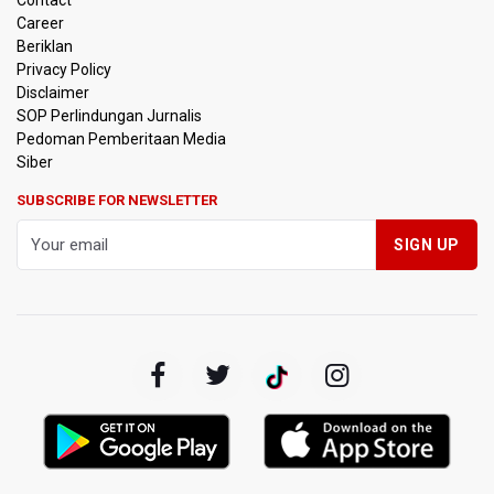
Contact
Flores Bersiap Gelar Festival Golo Koe 2026, Promosikan
Career
Wisata Berkelanjutan
Beriklan
Privacy Policy
Kemkomdigi Targetkan Reaktivasi IGRS Rampung 2026
Disclaimer
SOP Perlindungan Jurnalis
Pedoman Pemberitaan Media
TNI Gelar Latihan Kesiapsiagaan Penanggulangan
Bencana Gempa Bumi dan Tsunami di Bali
Siber
SUBSCRIBE FOR NEWSLETTER
Pemprov Jabar Sediakan Knalpot Standar Gratis di Pos
Polisi saat Razia Knalpot Brong
BPS Sebut Sensus Ekonomi 2026 untuk Perbarui Data
Struktur Perekonomian Nasional
Insiden Penembakan Terjadi di Festival Budaya Lembah
Baliem di Papua Pegunungan, Dua Warga Terluka
Kebakaran Hutan dan Lahan Terjadi di Sejumlah Wilayah
di Sumatra, Kalimantan, dan Pulau Jawa
Kebakaran Hutan dan Lahan Meluas, TNBTS Tutup
Seluruh Akses Wisata Gunung Bromo Guna Efektifkan