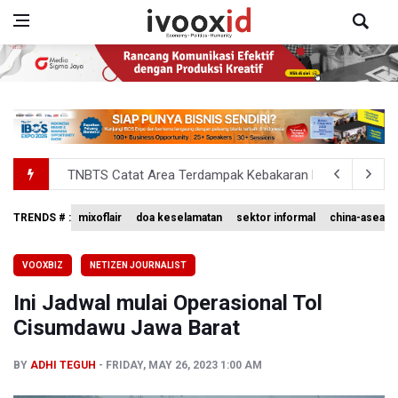
TNBTS Catat Area Terdampak Kebakaran Hutan dan Laha
Basarnas Akhiri Operasi Penyisiran Korban KMP Mutiara
TRENDS # :
mixoflair
doa keselamatan
sektor informal
china-asean 
Menhut Ajak Masyarakat Cegah Kebakaran Hutan dan L
VOOXBIZ
NETIZEN JOURNALIST
Gubernur Koster Beri Ruang Mengenalkan Arak Bali pada
Ini Jadwal mulai Operasional Tol
Langkah Aldila Sutjiadi Terhenti di Babak 16 besar WTA 
Cisumdawu Jawa Barat
BY
ADHI TEGUH
FRIDAY, MAY 26, 2023 1:00 AM