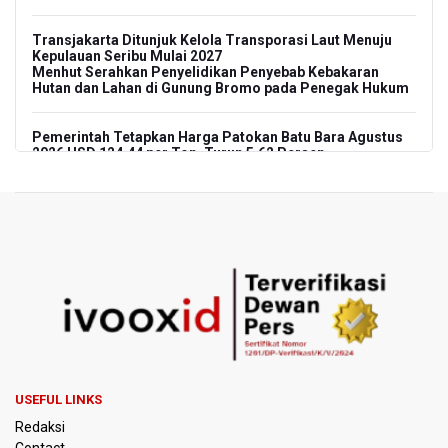
Transjakarta Ditunjuk Kelola Transporasi Laut Menuju
Kepulauan Seribu Mulai 2027
Menhut Serahkan Penyelidikan Penyebab Kebakaran
Hutan dan Lahan di Gunung Bromo pada Penegak Hukum
Pemerintah Tetapkan Harga Patokan Batu Bara Agustus
2026 USD 124,44 per Ton, Turun 5,62 Persen
Meretas Jalan Terjal Ekonomi Digital: Perjuangan Siti
Alifah Meraih Cita-cita “Utopis” Menjadi Guru Sejahtera
Anggota DPR Minta Rencana Kenaikan Gaji Kepala Daerah
Dikaji Komprehensif
BGN Wajibkan Ompreng MBG Cantumkan Batas Waktu
Konsumsi Mulai Pekan Depan
BEI Catat Pertumbuhan Investor Saham Capai 10,05 Juta
USEFUL LINKS
SID
Redaksi