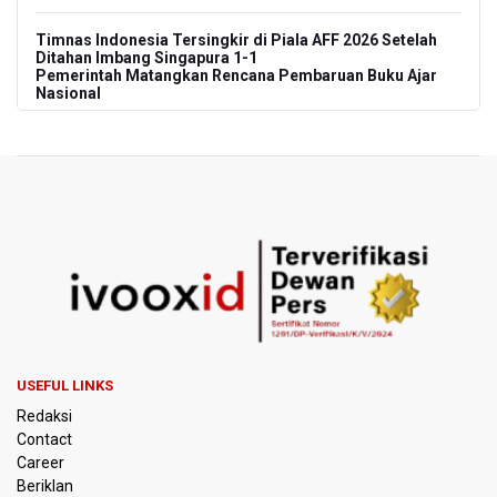
Timnas Indonesia Tersingkir di Piala AFF 2026 Setelah
Ditahan Imbang Singapura 1-1
Pemerintah Matangkan Rencana Pembaruan Buku Ajar
Nasional
Pendakian Gunung Gede Pangrango Ditutup karena
Kebakaran Alun-alun Suryakancana
Menkomdigi Sebut Kehadiran AI Factory Perkuat Posisi
Indonesia
Perumnas Bangun Hunian Bersubsidi dengan Konsep
TOD di Kemayoran
Bank Indonesia Sebut Cadangan Devisa Akhir Juli
Sebesar 145,3 Miliar Dolar AS
USEFUL LINKS
Redaksi
Penjelasan Kemenkes: Pasien BPJS Kesehatan Viral
Contact
Tunggu 8 Jam karena HCU RSCM Terbatas
Career
Beriklan