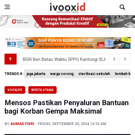
BGN Beri Batas Waktu SPPG Kantongi SLHS Paling Lamb
Febrie Adriansyah Dicecar Puluhan Pertanyaan Saat Dipe
TRENDS # :
jaga jakarta
warga sorong
sterilisasi sekolah
lembah bal
Pertumbuhan Ekonomi 5,3 Persen Belum Cukup Dongkrak 
VOOXLIFE
BERITA UTAMA
Anggota DPR Desak Polisi Usut Tuntas Temuan Ratusan S
Mensos Pastikan Penyaluran Bantuan
Amnesty International Kecam Penangkapan Dua Warganet at
bagi Korban Gempa Maksimal
BY
AHMAD FIKRI
FRIDAY, SEPTEMBER 20, 2024 10:33 AM