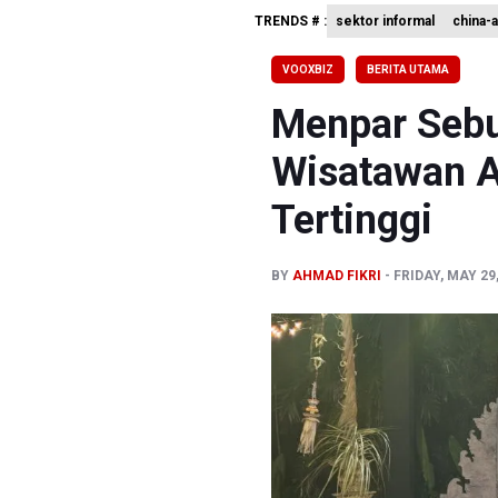
TRENDS # :
sektor informal
china-
Basarnas 
Timnas Vo
VOOXBIZ
BERITA UTAMA
PSSI Ajak
Menpar Sebu
Wisatawan A
Tertinggi
BY
AHMAD FIKRI
FRIDAY, MAY 29