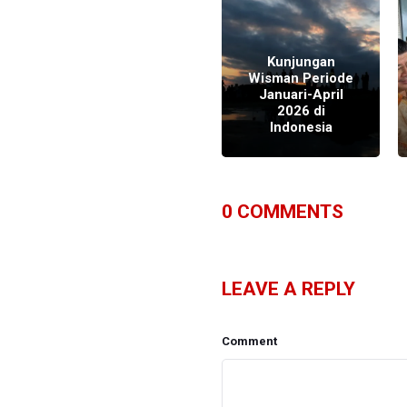
Kunjungan
Wisman Juli
Kunjungan
Melonjak Drastis,
Wisman Periode
i
Tapi Jumlahnya
Januari-April
Masih 300
2026 di
Ribuan Kok...
Indonesia
0
COMMENTS
LEAVE A REPLY
Comment