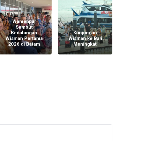
J
Wamenpar
Ku
Sambut
Wis
Kedatangan
Kunjungan
pada
Wisman Pertama
Wisman ke Bali
2024 
2026 di Batam
Meningkat
ju