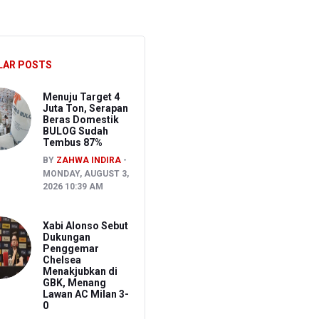
LAR POSTS
ahan di Piala AFF 2026
Menuju Target 4
Juta Ton, Serapan
Beras Domestik
BULOG Sudah
Tembus 87%
BY
ZAHWA INDIRA
MONDAY, AUGUST 3,
2026 10:39 AM
Xabi Alonso Sebut
Dukungan
Penggemar
Chelsea
Menakjubkan di
GBK, Menang
Lawan AC Milan 3-
0