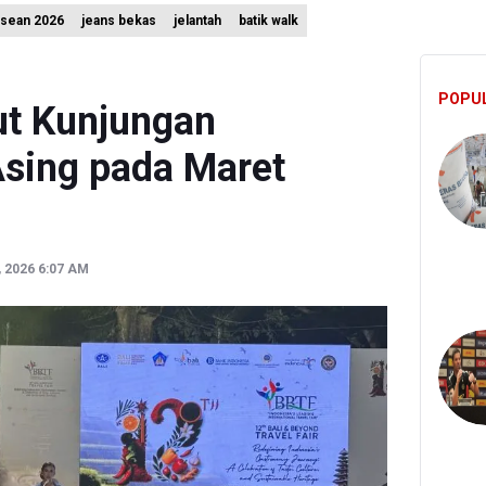
asean 2026
jeans bekas
jelantah
batik walk
Akhiri Operasi Penyisiran Korban KMP Mutiara Sentosa 2
li Putri Indonesia Kalah 1-3 Lawan Filipina dalam Leg 2 SEA V Cup
POPU
 Publik Tak Hujat Pelatih dan Pemain Timnas Indonesia Terkait Kekal
t Kunjungan
sing pada Maret
, 2026 6:07 AM