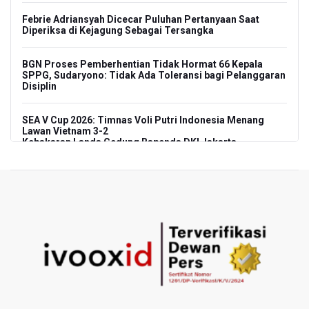
Febrie Adriansyah Dicecar Puluhan Pertanyaan Saat
Diperiksa di Kejagung Sebagai Tersangka
BGN Proses Pemberhentian Tidak Hormat 66 Kepala
SPPG, Sudaryono: Tidak Ada Toleransi bagi Pelanggaran
Disiplin
SEA V Cup 2026: Timnas Voli Putri Indonesia Menang
Lawan Vietnam 3-2
Kebakaran Landa Gedung Bapenda DKI Jakarta
PSSI Evaluasi TImnas Indonesia Setelah Gagal Tembus
Semifinal Piala AFF 2026
Timnas Indonesia Tersingkir di Piala AFF 2026 Setelah
Ditahan Imbang Singapura 1-1
Pemerintah Matangkan Rencana Pembaruan Buku Ajar
Nasional