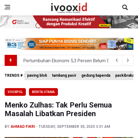
Pertumbuhan Ekonomi 5,3 Persen Belum Cukup Dongkrak 
Anggota DPR Desak Polisi Usut Tuntas Temuan Ratusan S
TRENDS # :
paving blok
tambang pasir
gedung bapenda
paskibraka n
BNPB Minta Pemprov Kalimantan Barat Tinjau Kembali
VOOXPOL
BERITA UTAMA
Kemensos Targetkan 150 Ribu Siswa Masuk Program Se
Menko Zulhas: Tak Perlu Semua
Pemprov DKI Jakarta Pastikan Data Pajak dan Aset Dae
Masalah Libatkan Presiden
BY
AHMAD FIKRI
TUESDAY, SEPTEMBER 30, 2025 3:31 AM