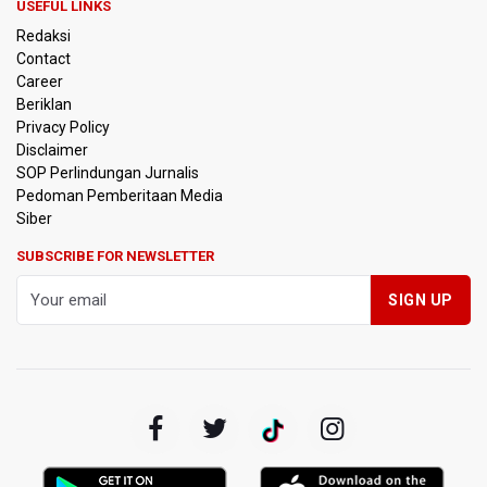
Pendakian Gunung Gede Pangrango Ditutup karena
USEFUL LINKS
Kebakaran Alun-alun Suryakancana
Redaksi
Contact
Menkomdigi Sebut Kehadiran AI Factory Perkuat Posisi
Career
Indonesia
Beriklan
Privacy Policy
Perumnas Bangun Hunian Bersubsidi dengan Konsep
Disclaimer
TOD di Kemayoran
SOP Perlindungan Jurnalis
Pedoman Pemberitaan Media
Bank Indonesia Sebut Cadangan Devisa Akhir Juli
Siber
Sebesar 145,3 Miliar Dolar AS
SUBSCRIBE FOR NEWSLETTER
Penjelasan Kemenkes: Pasien BPJS Kesehatan Viral
Tunggu 8 Jam karena HCU RSCM Terbatas
Terkait Temuan 995 Pucuk Senjata, Yayasan Sekolah: Tak
Ada Ekskul Menembak
KPK Terima Permintaan Kejaksaan Agung Periksa Febrie
Adriansyah
Kementerian ESDM Kaji Pengembangan PLTS Sepanjang
Jalan Tol Trans-Jawa