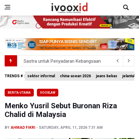
Sastra untuk Penyadaran Kebangsaan
Transjakarta Ditunjuk Kelola Transporasi Laut Menuju Ke
TRENDS # :
sektor informal
china-asean 2026
jeans bekas
jelantah
Timnas Voli Putri Indonesia Kalah 1-3 Lawan Filipina da
BERITA UTAMA
VOOXLAW
PSSI Ajak Publik Tak Hujat Pelatih dan Pemain Timnas In
Menko Yusril Sebut Buronan Riza
Tim Sepatu Roda Indonesia Raih 19 Medali di Gelaran C
Chalid di Malaysia
BY
AHMAD FIKRI
SATURDAY, APRIL 11, 2026 7:31 AM