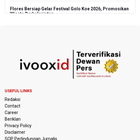
Flores Bersiap Gelar Festival Golo Koe 2026, Promosikan
Wisata Berkelanjutan
Kemkomdigi Targetkan Reaktivasi IGRS Rampung 2026
TNI Gelar Latihan Kesiapsiagaan Penanggulangan
Bencana Gempa Bumi dan Tsunami di Bali
Pemprov Jabar Sediakan Knalpot Standar Gratis di Pos
Polisi saat Razia Knalpot Brong
BPS Sebut Sensus Ekonomi 2026 untuk Perbarui Data
Struktur Perekonomian Nasional
USEFUL LINKS
Redaksi
Insiden Penembakan Terjadi di Festival Budaya Lembah
Contact
Baliem di Papua Pegunungan, Dua Warga Terluka
Career
Beriklan
Kebakaran Hutan dan Lahan Terjadi di Sejumlah Wilayah
Privacy Policy
di Sumatra, Kalimantan, dan Pulau Jawa
Disclaimer
SOP Perlindungan Jurnalis