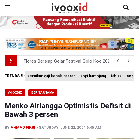
Flores Bersiap Gelar Festival Golo Koe 2026, Promosikan
Kemkomdigi Targetkan Reaktivasi IGRS Rampung 2026
TRENDS # :
kenaikan gaji kepala daerah
kopi kamojang
tabuik
negeri
Anggota DPR Minta Rencana Kenaikan Gaji Kepala Daerah
VOOXBIZ
BERITA UTAMA
BGN Wajibkan Ompreng MBG Cantumkan Batas Waktu Ko
Menko Airlangga Optimistis Defisit di
BEI Catat Pertumbuhan Investor Saham Capai 10,05 Juta
Bawah 3 persen
BY
AHMAD FIKRI
SATURDAY, JUNE 22, 2024 6:45 AM