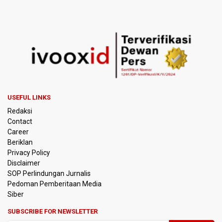
Xabi Alonso Sebut Dukungan Penggemar Chelsea
Menakjubkan di GBK, Menang Lawan AC Milan 3-0
Pakar: Pengungkapan TPPU Eks Jampidsus Febrie
Adriansyah Harus Buktikan Pidana Asal
Tim 9 Kejagung Periksa Febrie Adransayah sebagai
Tersangka dan Saksi Terkait Kasus TPPU
USEFUL LINKS
BPIP: Satu Siswa Sekolah Rakyat Jadi Calon Paskibraka
Redaksi
Nasional
Contact
Career
Kemarau Panjang, BNPB Minta Kalbar Tinjau Perda Bakar
Beriklan
Lahan
Privacy Policy
Disclaimer
Kemensos Targetkan 150 Ribu Siswa Masuk Program
SOP Perlindungan Jurnalis
Sekolah Rakyat Tahun 2027
Pedoman Pemberitaan Media
Siber
Pemprov DKI Jakarta Pastikan Data Pajak dan Aset
Daerah Aman dari Kebakaran Bapenda
SUBSCRIBE FOR NEWSLETTER