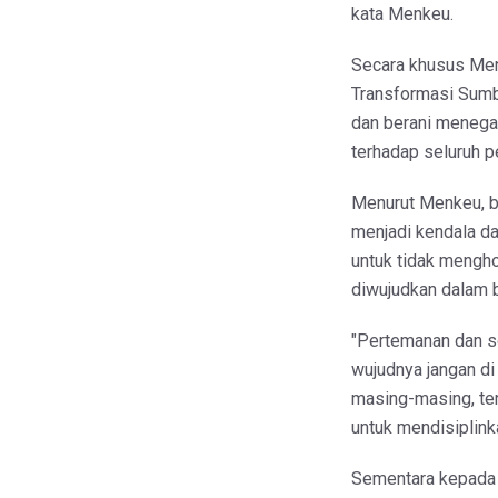
kata Menkeu.
Secara khusus Men
Transformasi Sumb
dan berani meneg
terhadap seluruh p
Menurut Menkeu, bu
menjadi kendala d
untuk tidak mengh
diwujudkan dalam b
"Pertemanan dan sol
wujudnya jangan di
masing-masing, ter
untuk mendisiplinka
Sementara kepada D