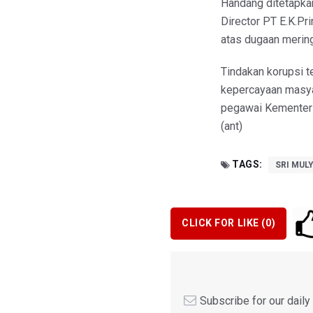
Handang ditetapka
Director PT E.K.P
atas dugaan mering
Tindakan korupsi 
kepercayaan masyar
pegawai Kementeri
(ant)
TAGS:
SRI MUL
CLICK FOR LIKE (
0
)
Subscribe for our dail