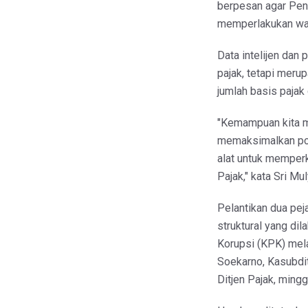
berpesan agar Peni
memperlakukan waji
Data intelijen dan
pajak, tetapi meru
jumlah basis pajak
"Kemampuan kita me
memaksimalkan pote
alat untuk memperk
Pajak," kata Sri Mul
Pelantikan dua pej
struktural yang d
Korupsi (KPK) mel
Soekarno, Kasubdi
Ditjen Pajak, minggu