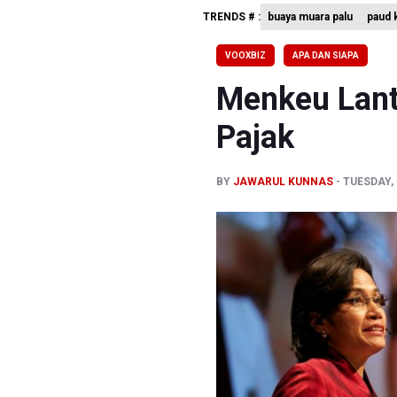
TRENDS # :
buaya muara palu
paud k
Pemerint
Pendakian
VOOXBIZ
APA DAN SIAPA
Menkomdig
Menkeu Lanti
Pajak
BY
JAWARUL KUNNAS
TUESDAY, 