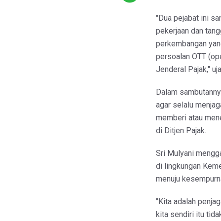
"Dua pejabat ini sa
pekerjaan dan tang
perkembangan yang 
persoalan OTT (ope
Jenderal Pajak," u
Dalam sambutannya
agar selalu menjag
memberi atau mene
di Ditjen Pajak.
Sri Mulyani mengga
di lingkungan Keme
menuju kesempurn
"Kita adalah penja
kita sendiri itu tid