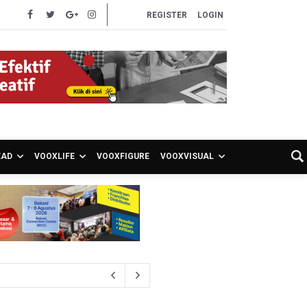
REGISTER
LOGIN
EAD
VOOXLIFE
VOOXFIGURE
VOOXVISUAL
S