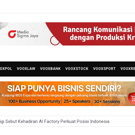
OXPOL
VOOXLAW
VOOXBANK
VOOXSTOCK
VOOXSPORT
VOOXR
 Bangun Hunian Bersubsidi dengan Konsep TOD di Kemayoran
nesia Sebut Cadangan Devisa Akhir Juli Sebesar 145,3 Miliar Dolar A