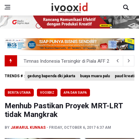
Timnas Indonesia Tersingkir di Piala AFF 2026 Setelah D
Pemerintah Matangkan Rencana Pembaruan Buku Ajar N
TRENDS # :
gedung bapenda dki jakarta
buaya muara palu
paud kreatif
SEA V Cup 2026: Timnas Voli Putri Indonesia Menang L
BERITA UTAMA
VOOXBIZ
APA DAN SIAPA
Kebakaran Landa Gedung Bapenda DKI Jakarta
Menhub Pastikan Proyek MRT-LRT
PSSI Evaluasi TImnas Indonesia Setelah Gagal Tembus S
tidak Mangkrak
BY
JAWARUL KUNNAS
FRIDAY, OCTOBER 6, 2017 6:37 AM