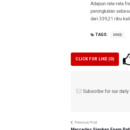
Adapun rata-rata fr
peningkatan sebesar
dari 339,21 ribu kali
TAGS:
IHSG
CLICK FOR LIKE (
0
)
Subscribe for our dail
Previous Post
Mercedes Siapkan Enam Pab