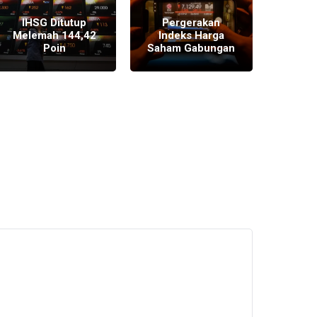
IHSG Ditutup
Pergerakan
Pembu
Melemah 144,42
Indeks Harga
sete
Poin
Saham Gabungan
L