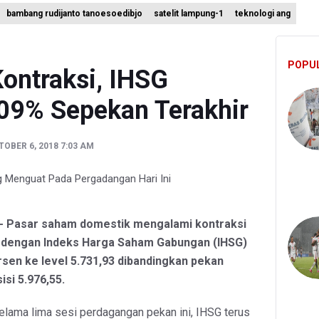
bambang rudijanto tanoesoedibjo
satelit lampung-1
teknologi ang
angkan Teknologi Modifikasi Cuaca hingga Desalinasi Air Laut Men
 Bambang Rudijanto Tanoesoedibjo Kooperatif, Sudah Tiga Kali Ab
POPU
ikan Keamanan Data Proyek Satelit Lampung-1
ontraksi, IHSG
09% Sepekan Terakhir
OBER 6, 2018 7:03 AM
a - Pasar saham domestik mengalami kontraksi
, dengan Indeks Harga Saham Gabungan (IHSG)
sen ke level 5.731,93 dibandingkan pekan
isi 5.976,55.
selama lima sesi perdagangan pekan ini, IHSG terus