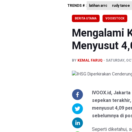
TRENDS # :
latihan arrc
rudy tanoe
BRIN Kemb
KPK Minta
BERITA UTAMA
VOOXSTOCK
BRIN Past
Mengalami K
Menyusut 4,
BY
KEMAL FARUQ
SATURDAY, OCT
IVOOX.id, Jakart
sepekan terakhir
menyusut 4,09 per
sebelumnya di pos
Seperti diketahui, 