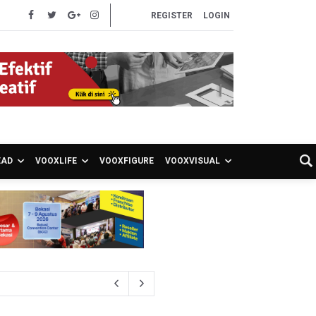
REGISTER
LOGIN
EAD
VOOXLIFE
VOOXFIGURE
VOOXVISUAL
 Kepemilikan Senjata Api dan Narkoba