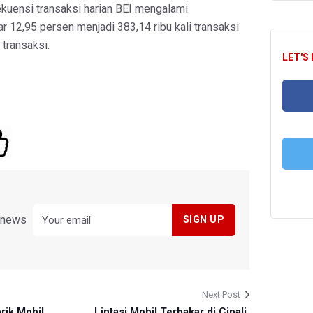
ekuensi transaksi harian BEI mengalami
 12,95 persen menjadi 383,14 ribu kali transaksi
 transaksi.
LET'S
FA
T
y news
Next Post
rik Mobil
Lintasi Mobil Terbakar di Cipali,