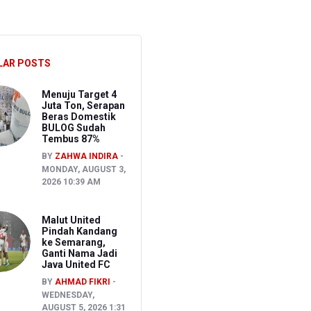
ghadapi Ancaman El Nino
sen Pemeriksaan
LAR POSTS
Menuju Target 4
Juta Ton, Serapan
Beras Domestik
BULOG Sudah
Tembus 87%
BY
ZAHWA INDIRA
MONDAY, AUGUST 3,
2026 10:39 AM
Malut United
Pindah Kandang
ke Semarang,
Ganti Nama Jadi
Java United FC
BY
AHMAD FIKRI
WEDNESDAY,
AUGUST 5, 2026 1:31