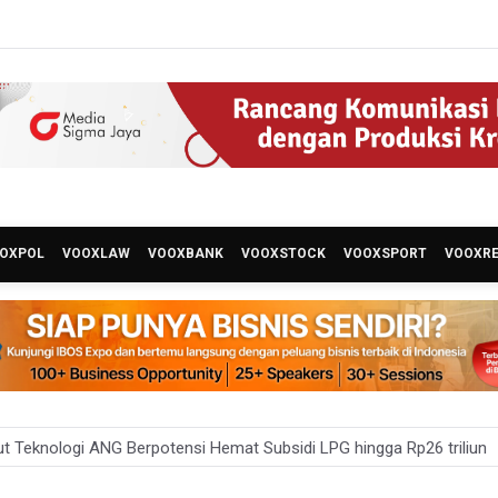
OXPOL
VOOXLAW
VOOXBANK
VOOXSTOCK
VOOXSPORT
VOOXR
t Teknologi ANG Berpotensi Hemat Subsidi LPG hingga Rp26 triliun
um Klaim 995 Airsoft Gun di Sekolah Swasta Jaksel Berizin, Bantah