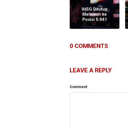
IHSG Melemah
Karena
IHSG Ditutup
Pengetatan
Melemah ke
Moneter di AS
Posisi 5.941
0
COMMENTS
LEAVE A REPLY
Comment