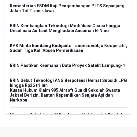
Kementerian ESDM Kaji Pengembangan PLTS Sepanjang
Jalan Tol Trans-Jawa
BRIN Kembangkan Teknologi Modifikasi Cuaca hingga
Desalinasi Air Laut Menghadapi Ancaman El Nino
KPK Minta Bambang Rudijanto Tanoesoedibjo Kooperatif,
Sudah Tiga Kali Absen Pemeriksaan
BRIN Pastikan Keamanan Data Proyek Satelit Lampung-1
BRIN Sebut Teknologi ANG Berpotensi Hemat Subsidi LPG
hingga Rp26 triliun
Kuasa Hukum Klaim 995 Airsoft Gun di Sekolah Swasta
Jaksel Berizin, Bantah Kepemilikan Senjata Api dan
Narkoba
Menperin Sebut Insentif Kendaraan Listrik untuk Produk
Bernilai Tambah Tinggi
Sri Mulyani Indrawati Kembali ke Bank Dunia