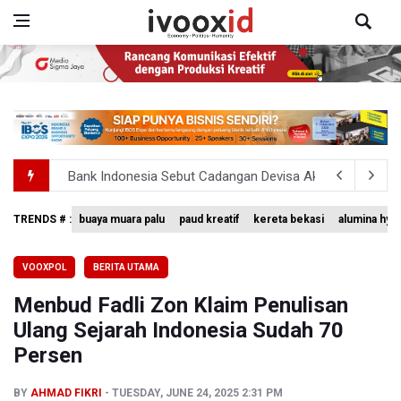
Bank Indonesia Sebut Cadangan Devisa Akhir Juli Sebesar
Penjelasan Kemenkes: Pasien BPJS Kesehatan Viral Tu
TRENDS # :
buaya muara palu
paud kreatif
kereta bekasi
alumina hyd
Terkait Temuan 995 Pucuk Senjata, Yayasan Sekolah: T
VOOXPOL
BERITA UTAMA
KPK Terima Permintaan Kejaksaan Agung Periksa Febrie
Menbud Fadli Zon Klaim Penulisan
Perumnas Bangun Hunian Bersubsidi dengan Konsep TO
Ulang Sejarah Indonesia Sudah 70
Persen
BY
AHMAD FIKRI
TUESDAY, JUNE 24, 2025 2:31 PM