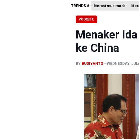
TRENDS # :
literasi multimodal
lite
Polisi Se
995 Senja
VOOXLIFE
Kemenag T
Menaker Ida
ke China
BY
BUDIYANTO
WEDNESDAY, JULY 
Previous