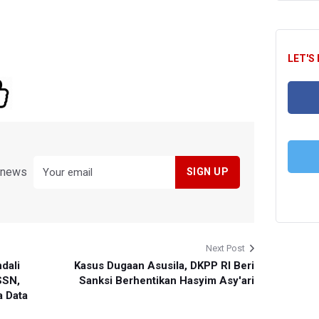
LET'S
FA
y news
T
Next Post
dali
Kasus Dugaan Asusila, DKPP RI Beri
SSN,
Sanksi Berhentikan Hasyim Asy'ari
a Data