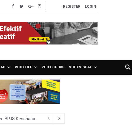
REGISTER
LOGIN
EAD
VOOXLIFE
VOOXFIGURE
VOOXVISUAL
ien BPJS Kesehatan