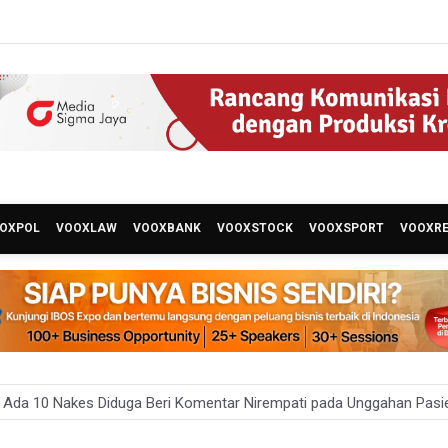
OXPOL
VOOXLAW
VOOXBANK
VOOXSTOCK
VOOXSPORT
VOOXR
 Ada 10 Nakes Diduga Beri Komentar Nirempati pada Unggahan Pas
ro Jaya Pulangkan Tiga WNI Korban TPPO dari Libya