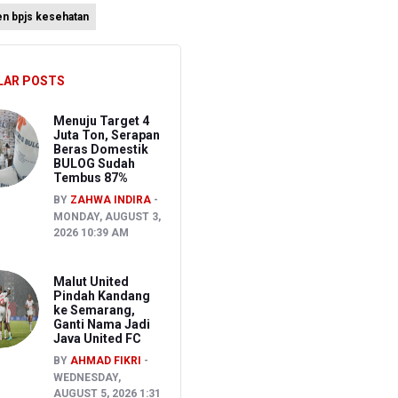
en bpjs kesehatan
an
LAR POSTS
atis
Menuju Target 4
Juta Ton, Serapan
Beras Domestik
BULOG Sudah
Tembus 87%
BY
ZAHWA INDIRA
MONDAY, AUGUST 3,
2026 10:39 AM
Malut United
Pindah Kandang
ke Semarang,
Ganti Nama Jadi
Java United FC
BY
AHMAD FIKRI
WEDNESDAY,
AUGUST 5, 2026 1:31