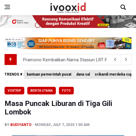
Pramono Kembalikan Nama Stasiun LRT Pegangsaan 2 M
Garuda Pertiwi dan Putri Nusantara akan Bela Indonesia 
TRENDS # :
bantuan pemerintah pusat
dana sal
srikandi merdeka cup 
Aldila dan Janice Berlaga di Sektor Ganda WTA 1000 To
VOXTRIP
BERITA UTAMA
FOTO
Ramai di Media Sosial Soal Rehat Waktu 48 Jam Menuju 
Masa Puncak Liburan di Tiga Gili
Pemerintah Siapkan Stimulus Hadapi Dampak El Nino
Lombok
BY
BUDIYANTO
MONDAY, JULY 7, 2025 1:00 AM