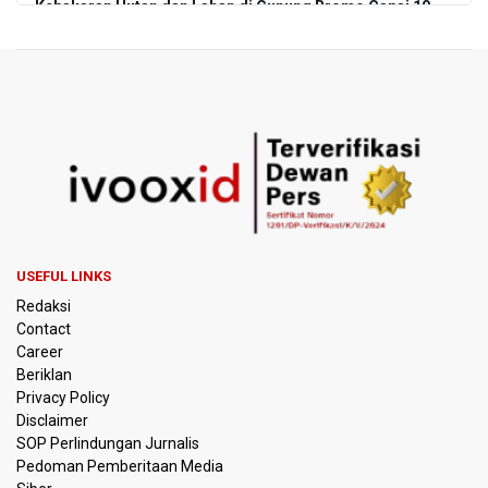
Kebakaran Hutan dan Lahan di Gunung Bromo Capai 10
Hektare
OJK Sebut IASC Terima 1.379 Laporan Kasus Penipuan
Keuangan Memanfaatkan AI
BRIN Kaji Peluang Industri Panel Surya Generasi Baru
Dikembangkan di Indonesia
BKSDA Riau Sebut Seekor Gajah Binaan PLG Minas Mati
Akibat Komplikasi Infeksi
USEFUL LINKS
Korlantas Polri dan Jasa Marga Bahas Zero ODOL hingga
Redaksi
Integrasi Teknologi Tol Jelang Libur Nataru
Contact
Career
Amnesty International Kecam Penggusuran Paksa Petani
Beriklan
di Luwu Timur, Desak Hentikan Kekerasan terhadap
Warga Berdalih PSN
Privacy Policy
Disclaimer
SOP Perlindungan Jurnalis
Kebakaran Landa Blok Bantengan di Kawasan Taman
Pedoman Pemberitaan Media
Nasional Bromo Tengger Semeru, Tiga Jalur Akses
Wisata Ditutup