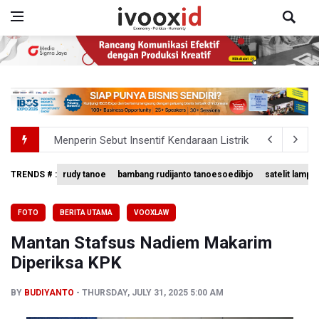
Menperin Sebut Insentif Kendaraan Listrik untuk Produk 
Sri Mulyani Indrawati Kembali ke Bank Dunia
TRENDS # :
rudy tanoe
bambang rudijanto tanoesoedibjo
satelit lampu
BRIN Pastikan Keamanan Data Proyek Satelit Lampung-
FOTO
BERITA UTAMA
VOOXLAW
BRIN Sebut Teknologi ANG Berpotensi Hemat Subsidi LPG 
Mantan Stafsus Nadiem Makarim
Kuasa Hukum Klaim 995 Airsoft Gun di Sekolah Swasta Ja
Diperiksa KPK
BY
BUDIYANTO
THURSDAY, JULY 31, 2025 5:00 AM