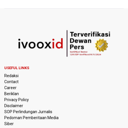
Pemerintah Gelar Operasi Modifikasi Cuaca Percepat
Pemadaman Karhutla Gunung Bromo
Pemerintah Tunda Penerapan Pajak Marketplace, DJP:
Jaga Daya Beli Masyarakat
Kemenkeu Ambil Alih 60 Persen Saham KCIC
Anggota Komisi III DPR Usulkan Mekanisme Pra Judicial
dalam RUU Perampasan Aset
USEFUL LINKS
Redaksi
KPK Sebut Pejabat Kemenhut Diduga Menerima 12.500
Dolar Singapura dari Bupati Kuantan Singingi Nonaktif
Contact
Suhardiman Amby
Career
Beriklan
Amnesty International Desak Hentikan Sementara dan
Privacy Policy
Evaluasi Program MBG Usai Rentetan Dugaan Keracunan
Disclaimer
Massal
SOP Perlindungan Jurnalis
Pedoman Pemberitaan Media
Harga Telur dan Daging Ayam Masih Tertekan,
Siber
Pemerintah Diminta Lindungi Peternak Kecil