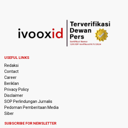
Kebakaran Alun-alun Suryakancana
Menkomdigi Sebut Kehadiran AI Factory Perkuat Posisi
Indonesia
Perumnas Bangun Hunian Bersubsidi dengan Konsep
TOD di Kemayoran
Bank Indonesia Sebut Cadangan Devisa Akhir Juli
Sebesar 145,3 Miliar Dolar AS
USEFUL LINKS
Redaksi
Penjelasan Kemenkes: Pasien BPJS Kesehatan Viral
Contact
Tunggu 8 Jam karena HCU RSCM Terbatas
Career
Beriklan
Terkait Temuan 995 Pucuk Senjata, Yayasan Sekolah: Tak
Privacy Policy
Ada Ekskul Menembak
Disclaimer
SOP Perlindungan Jurnalis
Pedoman Pemberitaan Media
KPK Terima Permintaan Kejaksaan Agung Periksa Febrie
Adriansyah
Siber
SUBSCRIBE FOR NEWSLETTER
Kementerian ESDM Kaji Pengembangan PLTS Sepanjang