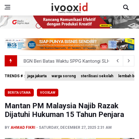
BGN Beri Batas Waktu SPPG Kantongi SLHS Paling Lamb
Febrie Adriansyah Dicecar Puluhan Pertanyaan Saat Dipe
TRENDS # :
jaga jakarta
warga sorong
sterilisasi sekolah
lembah bal
Pertumbuhan Ekonomi 5,3 Persen Belum Cukup Dongkrak 
BERITA UTAMA
VOOXLAW
Anggota DPR Desak Polisi Usut Tuntas Temuan Ratusan S
Mantan PM Malaysia Najib Razak
Amnesty International Kecam Penangkapan Dua Warganet at
Dijatuhi Hukuman 15 Tahun Penjara
BY
AHMAD FIKRI
SATURDAY, DECEMBER 27, 2025 2:31 AM