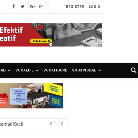
REGISTER
LOGIN
EAD
VOOXLIFE
VOOXFIGURE
VOOXVISUAL
ernak Kecil
, Ongkir Bisa Lebih Hemat