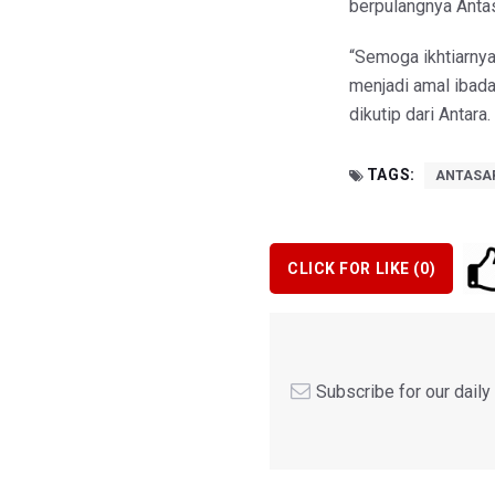
berpulangnya Antas
“Semoga ikhtiarny
menjadi amal ibada
dikutip dari Antara.
TAGS:
ANTASA
CLICK FOR LIKE (
0
)
Subscribe for our dail