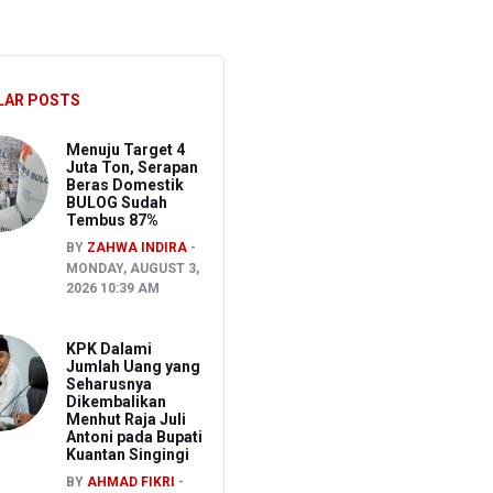
an Aset
pati Kuantan Singingi Nonaktif Suhardiman Amby
 Usai Rentetan Dugaan Keracunan Massal
LAR POSTS
Menuju Target 4
Juta Ton, Serapan
Beras Domestik
BULOG Sudah
Tembus 87%
BY
ZAHWA INDIRA
MONDAY, AUGUST 3,
2026 10:39 AM
KPK Dalami
Jumlah Uang yang
Seharusnya
Dikembalikan
Menhut Raja Juli
Antoni pada Bupati
Kuantan Singingi
BY
AHMAD FIKRI