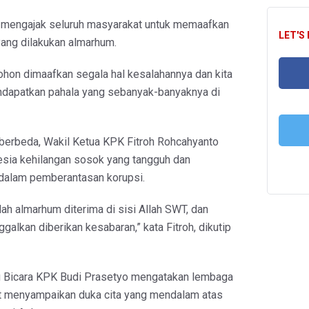
ia mengajak seluruh masyarakat untuk memaafkan
LET'S
ang dilakukan almarhum.
hon dimaafkan segala hal kesalahannya dan kita
dapatkan pahala yang sebanyak-banyaknya di
FA
erbeda, Wakil Ketua KPK Fitroh Rohcahyanto
sia kehilangan sosok yang tangguh dan
T
dalam pemberantasan korupsi.
h almarhum diterima di sisi Allah SWT, dan
ggalkan diberikan kesabaran,” kata Fitroh, dikutip
ru Bicara KPK Budi Prasetyo mengatakan lembaga
ut menyampaikan duka cita yang mendalam atas