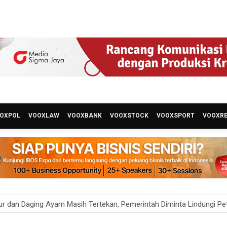
OXPOL
VOOXLAW
VOOXBANK
VOOXSTOCK
VOOXSPORT
VOOXR
ur dan Daging Ayam Masih Tertekan, Pemerintah Diminta Lindungi Pet
Ini Ternyata Beratnya Gak Sampai 300 Gram, Tapi Sering Dibeli Online