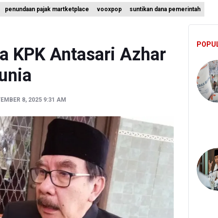
omisi III DPR Usulkan Mekanisme Pra Judicial dalam RUU Perampas
penundaan pajak martketplace
vooxpop
suntikan dana pemerintah
 Pejabat Kemenhut Diduga Menerima 12.500 Dolar Singapura dari Bu
nternational Desak Hentikan Sementara dan Evaluasi Program MBG
POPU
a KPK Antasari Azhar
unia
EMBER 8, 2025 9:31 AM