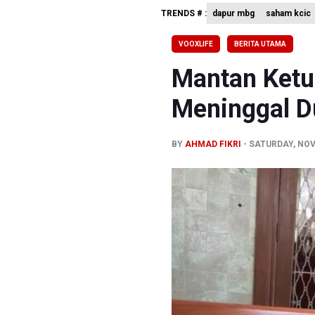
Anggota K
TRENDS # :
dapur mbg
saham kcic
KPK Sebut
VOOXLIFE
BERITA UTAMA
Amnesty I
Mantan Ketu
Meninggal D
BY
AHMAD FIKRI
SATURDAY, NOV