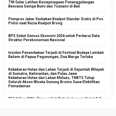
TNI Gelar Latihan Kesiapsiagaan Penanggulangan
Bencana Gempa Bumi dan Tsunami di Bali
Pemprov Jabar Sediakan Knalpot Standar Gratis di Pos
Polisi saat Razia Knalpot Brong
BPS Sebut Sensus Ekonomi 2026 untuk Perbarui Data
Struktur Perekonomian Nasional
Insiden Penembakan Terjadi di Festival Budaya Lembah
Baliem di Papua Pegunungan, Dua Warga Terluka
Kebakaran Hutan dan Lahan Terjadi di Sejumlah Wilayah
di Sumatra, Kalimantan, dan Pulau Jawa
Kebakaran Hutan dan Lahan Meluas, TNBTS Tutup
Seluruh Akses Wisata Gunung Bromo Guna Efektifkan
Pemadaman
SEA V Cup 2026: Timnas Voli Putri Indonesia Kalah 0-3
Lawan Thailand
Xabi Alonso Sebut Dukungan Penggemar Chelsea