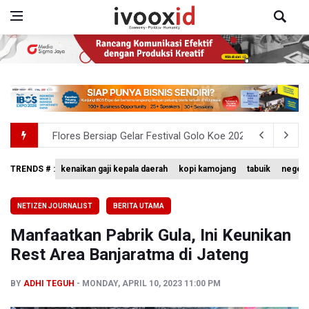
Flores Bersiap Gelar Festival Golo Koe 2026, Promosikan
Kemkomdigi Targetkan Reaktivasi IGRS Rampung 2026
TRENDS # :
kenaikan gaji kepala daerah
kopi kamojang
tabuik
negeri
Anggota DPR Minta Rencana Kenaikan Gaji Kepala Daerah
NETIZEN JOURNALIST
BERITA UTAMA
BGN Wajibkan Ompreng MBG Cantumkan Batas Waktu Ko
Manfaatkan Pabrik Gula, Ini Keunikan
BEI Catat Pertumbuhan Investor Saham Capai 10,05 Juta
Rest Area Banjaratma di Jateng
BY
ADHI TEGUH
MONDAY, APRIL 10, 2023 11:00 PM