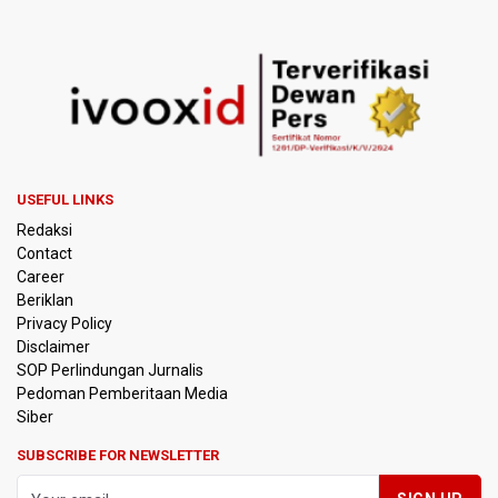
Menakjubkan di GBK, Menang Lawan AC Milan 3-0
Pakar: Pengungkapan TPPU Eks Jampidsus Febrie
Adriansyah Harus Buktikan Pidana Asal
Tim 9 Kejagung Periksa Febrie Adransayah sebagai
Tersangka dan Saksi Terkait Kasus TPPU
USEFUL LINKS
BPIP: Satu Siswa Sekolah Rakyat Jadi Calon Paskibraka
Redaksi
Nasional
Contact
Career
Kemarau Panjang, BNPB Minta Kalbar Tinjau Perda Bakar
Beriklan
Lahan
Privacy Policy
Disclaimer
Kemensos Targetkan 150 Ribu Siswa Masuk Program
SOP Perlindungan Jurnalis
Sekolah Rakyat Tahun 2027
Pedoman Pemberitaan Media
Siber
Pemprov DKI Jakarta Pastikan Data Pajak dan Aset
Daerah Aman dari Kebakaran Bapenda
SUBSCRIBE FOR NEWSLETTER