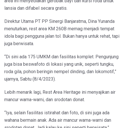
area ini menyediakan gerobak bayi dan kursi roda untuk
lansia dan difabel secara gratis.
Direktur Utama PT PP Sinergi Banjaratma, Dina Yunanda
menuturkan, rest area KM 260B memag menjadi tempat
idola bagi pengguna jalan tol. Bukan hanya untuk rehat, tapi
juga berwisata.
“Di sini ada 175 UMKM dan fasilitas komplet. Pengunjung
juga bisa beswafoto di lokasi yang unik, seperti tungku,
roda gila, pohon beringin nempel dinding, dan lokomotif,”
ujarnya, Sabtu (8/4/2023).
Lebih menarik lagi, Rest Area Heritage ini menyajikan air
mancur warna-warni, dan srodotan donat.
“Iya, selain fasilitas istirahat dan foto, di sini juga ada
wahana bermain anak. Ada air mancur warna-warni dan
srodotan donat. Jadi kalau ke sini seperti berwisata,”