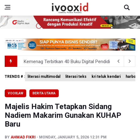
Kemenag Terbitkan 40 Buku Digital Pendidikan Agama Isl
KKI Sebut Ada 10 Nakes Diduga Beri Komentar Nirempat
TRENDS # :
literasi multimodal
literasi teks
kri teluk kendari
harbour 
Polda Metro Jaya Pulangkan Tiga WNI Korban TPPO dari 
VOOXLAW
BERITA UTAMA
Persebaya Juara Piala Presiden 2026, Menang Adu Pinal
Majelis Hakim Tetapkan Sidang
Dari Literasi Teks ke Literasi Multimodal
Nadiem Makarim Gunakan KUHAP
Baru
BY
AHMAD FIKRI
MONDAY, JANUARY 5, 2026 12:31 PM