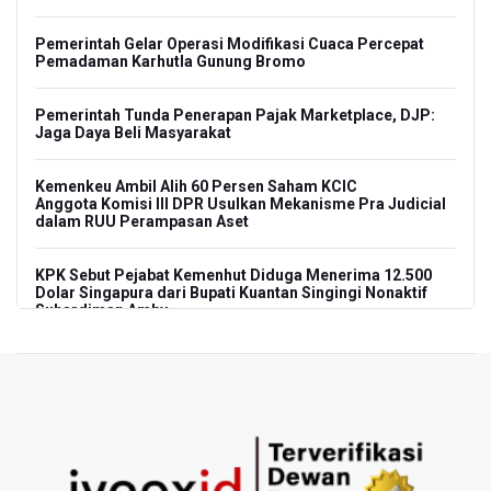
Pemerintah Gelar Operasi Modifikasi Cuaca Percepat
Pemadaman Karhutla Gunung Bromo
Pemerintah Tunda Penerapan Pajak Marketplace, DJP:
Jaga Daya Beli Masyarakat
Kemenkeu Ambil Alih 60 Persen Saham KCIC
Anggota Komisi III DPR Usulkan Mekanisme Pra Judicial
dalam RUU Perampasan Aset
KPK Sebut Pejabat Kemenhut Diduga Menerima 12.500
Dolar Singapura dari Bupati Kuantan Singingi Nonaktif
Suhardiman Amby
Amnesty International Desak Hentikan Sementara dan
Evaluasi Program MBG Usai Rentetan Dugaan Keracunan
Massal
Harga Telur dan Daging Ayam Masih Tertekan,
Pemerintah Diminta Lindungi Peternak Kecil