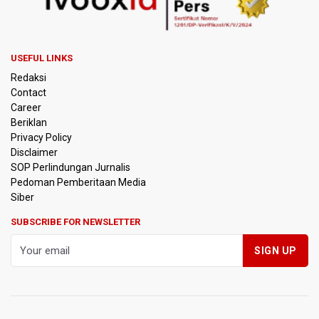
Tak Mampu Bayar Gaji ASN, Ratusan Pemda Dapat
Suntikan Dana Rp20,5 Triliun dari Pusat
USEFUL LINKS
DPR Pastikan Tak Ada Surpres Pergantian Kapolri
Redaksi
Contact
Pemerintah Tambah Penempatan Dana SAL di Himbara
Career
Beriklan
OJK Wajibkan Pindar Serahkan Data Transaksi
Privacy Policy
Pendanaan
Disclaimer
SOP Perlindungan Jurnalis
Pedoman Pemberitaan Media
Garuda Pertiwi dan Putri Nusantara akan Bela Indonesia
di Srikandi Merdeka Cup 2026
Siber
SUBSCRIBE FOR NEWSLETTER
Aldila dan Janice Berlaga di Sektor Ganda WTA 1000
Toronto dengan Partner Berbeda
Ramai di Media Sosial Soal Rehat Waktu 48 Jam Menuju
Final Piala Presiden, OC Tegaskan Sudah Sesuai
Persetujuan AFC
Pramono Kembalikan Nama Stasiun LRT Pegangsaan 2