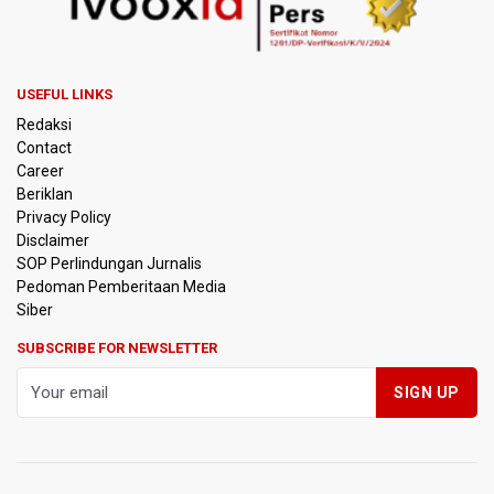
Kemenag Terbitkan 40 Buku Digital Pendidikan Agama
Islam, Dapat Diunduh Gratis
KKI Sebut Ada 10 Nakes Diduga Beri Komentar Nirempati
pada Unggahan Pasien BPJS Kesehatan
USEFUL LINKS
Redaksi
Polda Metro Jaya Pulangkan Tiga WNI Korban TPPO dari
Contact
Libya
Career
Beriklan
Polisi Selidiki Temuan Senjata Api di Yayasan Sekolah
Privacy Policy
Swasta di Jaksel
Disclaimer
SOP Perlindungan Jurnalis
Pedoman Pemberitaan Media
995 Senjata Api Ditemukan di Sekolah Swasta di Pondok
Pinang, Jakarta Selatan
Siber
SUBSCRIBE FOR NEWSLETTER
Pemerintah Gelar Operasi Modifikasi Cuaca Percepat
Pemadaman Karhutla Gunung Bromo
Pemerintah Tunda Penerapan Pajak Marketplace, DJP:
Jaga Daya Beli Masyarakat
Kemenkeu Ambil Alih 60 Persen Saham KCIC