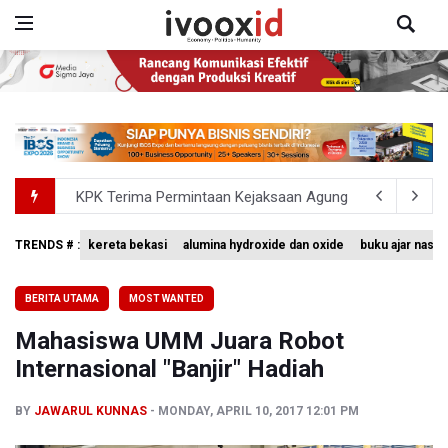
KPK Terima Permintaan Kejaksaan Agung Periksa Febrie
Kementerian ESDM Kaji Pengembangan PLTS Sepanjang 
TRENDS # :
kereta bekasi
alumina hydroxide dan oxide
buku ajar nasio
Bank Indonesia Sebut Cadangan Devisa Akhir Juli Sebesar
BERITA UTAMA
MOST WANTED
Penjelasan Kemenkes: Pasien BPJS Kesehatan Viral Tu
Mahasiswa UMM Juara Robot
Terkait Temuan 995 Pucuk Senjata, Yayasan Sekolah: T
Internasional "Banjir" Hadiah
BY
JAWARUL KUNNAS
MONDAY, APRIL 10, 2017 12:01 PM