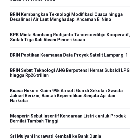
nan
KKI
BRIN Kembangkan Teknologi Modifikasi Cuaca hingga
pa
Desalinasi Air Laut Menghadapi Ancaman El Nino
Pol
KPK Minta Bambang Rudijanto Tanoesoedibjo Kooperatif,
Lib
Sudah Tiga Kali Absen Pemeriksaan
Pol
BRIN Pastikan Keamanan Data Proyek Satelit Lampung-1
Swa
BRIN Sebut Teknologi ANG Berpotensi Hemat Subsidi LPG
995
hingga Rp26 triliun
Pin
a
Kuasa Hukum Klaim 995 Airsoft Gun di Sekolah Swasta
Pem
Jaksel Berizin, Bantah Kepemilikan Senjata Api dan
Pe
Narkoba
Pem
ia
Menperin Sebut Insentif Kendaraan Listrik untuk Produk
Jag
Bernilai Tambah Tinggi
Ke
Sri Mulyani Indrawati Kembali ke Bank Dunia