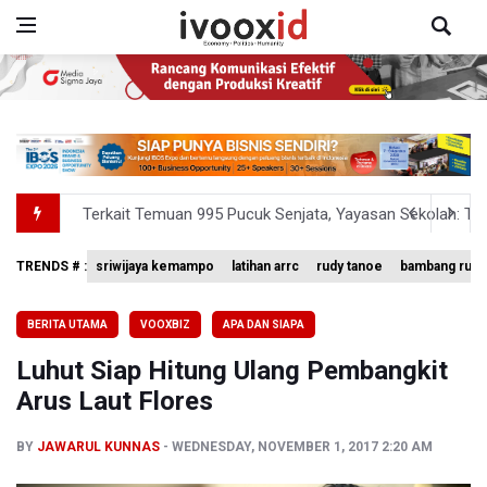
Terkait Temuan 995 Pucuk Senjata, Yayasan Sekolah: T
KPK Terima Permintaan Kejaksaan Agung Periksa Febrie
TRENDS # :
sriwijaya kemampo
latihan arrc
rudy tanoe
bambang rudi
Kementerian ESDM Kaji Pengembangan PLTS Sepanjang 
BERITA UTAMA
VOOXBIZ
APA DAN SIAPA
BRIN Kembangkan Teknologi Modifikasi Cuaca hingga De
Luhut Siap Hitung Ulang Pembangkit
KPK Minta Bambang Rudijanto Tanoesoedibjo Kooperatif
Arus Laut Flores
BY
JAWARUL KUNNAS
WEDNESDAY, NOVEMBER 1, 2017 2:20 AM