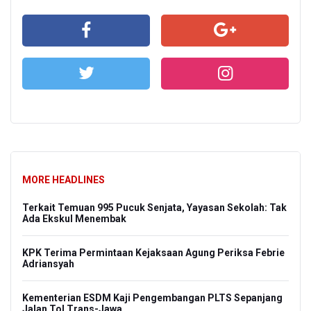
MORE HEADLINES
al
Terkait Temuan 995 Pucuk Senjata, Yayasan Sekolah: Tak
Per
Ada Ekskul Menembak
La
KPK Terima Permintaan Kejaksaan Agung Periksa Febrie
Dar
Adriansyah
Kem
Kementerian ESDM Kaji Pengembangan PLTS Sepanjang
Isl
Jalan Tol Trans-Jawa