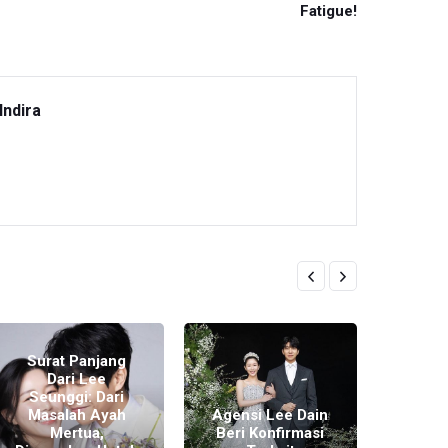
Fatigue!
Indira
Surat Panjang
Dari Lee
Ser
Seunggi: Dari
Pern
Masalah Ayah
Agensi Lee Dain
Seung
Mertua,
Beri Konfirmasi
Dain: 