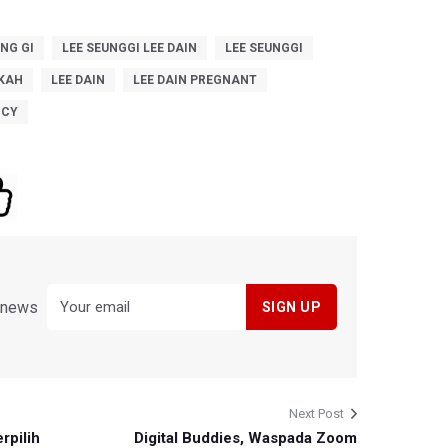
UNG GI
LEE SEUNGGI LEE DAIN
LEE SEUNGGI
IKAH
LEE DAIN
LEE DAIN PREGNANT
NCY
y news
Next Post
rpilih
Digital Buddies, Waspada Zoom