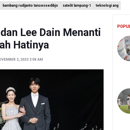
ian ESDM Kaji Pengembangan PLTS Sepanjang Jalan Tol Trans-Jawa
bambang rudijanto tanoesoedibjo
satelit lampung-1
teknologi ang
angkan Teknologi Modifikasi Cuaca hingga Desalinasi Air Laut Men
 Bambang Rudijanto Tanoesoedibjo Kooperatif, Sudah Tiga Kali Ab
POPU
 dan Lee Dain Menanti
ah Hatinya
VEMBER 2, 2023 3:58 AM