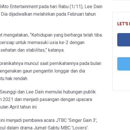
9Ato Entertainment pada hari Rabu (1/11), Lee Dain
. Dia dijadwalkan melahirkan pada Februari tahun
LET'S
t mengatakan, “Kehidupan yang berharga telah tiba.
bersiap untuk memasuki usia ke-2 dengan
hatan dan stabilitas,” katanya.
FA
pranikahnya muncul saat pernikahannya pada bulan
mengenakan gaun pengantin longgar dan dia
u hak rendah.
T
Seunggi dan Lee Dain memulai hubungan publik
n 2021 dan menjadi pasangan dengan upacara
lan April tahun ini.
ini menjadi pembawa acara JTBC 'Singer Gain 3',
cul dalam drama Jumat-Sabtu MBC 'Lovers'.