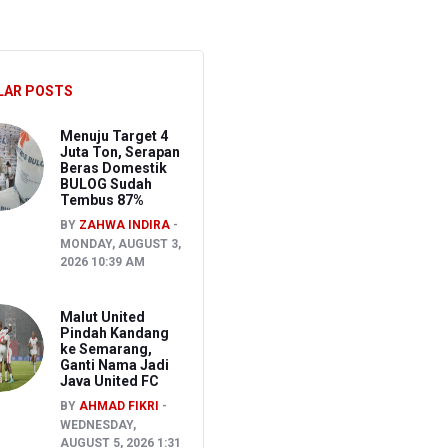
ghadapi Ancaman El Nino
sen Pemeriksaan
LAR POSTS
Menuju Target 4
Juta Ton, Serapan
Beras Domestik
BULOG Sudah
Tembus 87%
BY
ZAHWA INDIRA
MONDAY, AUGUST 3,
2026 10:39 AM
Malut United
Pindah Kandang
ke Semarang,
Ganti Nama Jadi
Java United FC
BY
AHMAD FIKRI
WEDNESDAY,
AUGUST 5, 2026 1:31