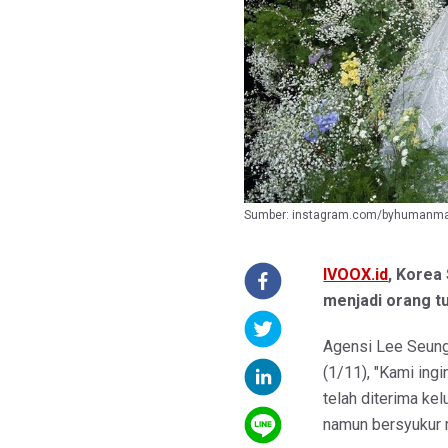
Sumber: instagram.com/byhumanm
IVOOX.id
, Korea
menjadi orang t
Agensi Lee Seung
(1/11), "Kami ing
telah diterima ke
namun bersyukur m