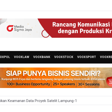
OXPOL
VOOXLAW
VOOXBANK
VOOXSTOCK
VOOXSPORT
VOOXR
ikan Keamanan Data Proyek Satelit Lampung-1
t Teknologi ANG Berpotensi Hemat Subsidi LPG hingga Rp26 triliun