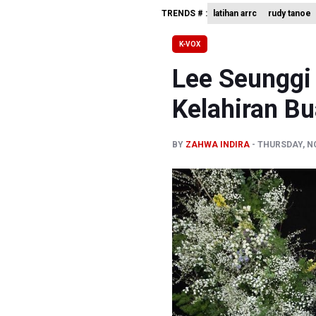
Kementer
TRENDS # :
latihan arrc
rudy tanoe
BRIN Kemb
K-VOX
KPK Minta
Lee Seunggi
Kelahiran Bu
BY
ZAHWA INDIRA
THURSDAY, NO