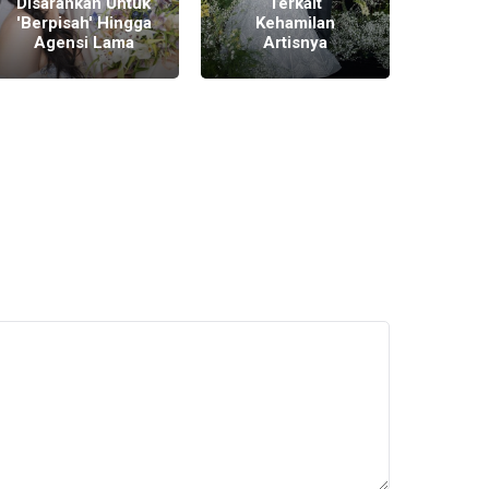
Disarankan Untuk
Terkait
Pen
'Berpisah' Hingga
Kehamilan
Hing
Agensi Lama
Artisnya
Gan