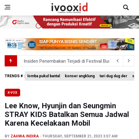
Insiden Penembakan Terjadi di Festival Budaya Lembah 
Kebakaran Hutan dan Lahan Terjadi di Sejumlah Wilayah 
TRENDS # :
lomba pukul bantal
konser angklung
tari dug dug der
sing
TNI Gelar Latihan Kesiapsiagaan Penanggulangan Benca
K-VOX
Pemprov Jabar Sediakan Knalpot Standar Gratis di Pos P
Lee Know, Hyunjin dan Seungmin
BPS Sebut Sensus Ekonomi 2026 untuk Perbarui Data St
STRAY KIDS Batalkan Semua Jadwal
Karena Kecelakaan Mobil
BY
ZAHWA INDIRA
THURSDAY, SEPTEMBER 21, 2023 3:07 AM