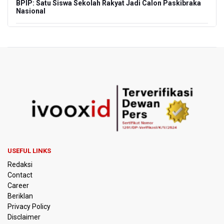
BPIP: Satu Siswa Sekolah Rakyat Jadi Calon Paskibraka
Nasional
Kemarau Panjang, BNPB Minta Kalbar Tinjau Perda Bakar
Lahan
Kemensos Targetkan 150 Ribu Siswa Masuk Program
Sekolah Rakyat Tahun 2027
Pemprov DKI Jakarta Pastikan Data Pajak dan Aset
Daerah Aman dari Kebakaran Bapenda
Pertumbuhan Ekonomi 5,3 Persen Belum Cukup
Dongkrak Optimisme Pasar, Ekonom Sebut Investor
Masih Selektif
USEFUL LINKS
Redaksi
Anggota DPR Desak Polisi Usut Tuntas Temuan Ratusan
Contact
Senjata di Sekolah Swasta Jakarta Selatan
Career
Beriklan
Amnesty International Kecam Penangkapan Dua
Privacy Policy
Warganet atas Konten Pidato Presiden, Nilai
Disclaimer
Kriminalisasi Kritik Persempit Ruang Sipil