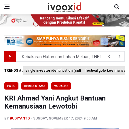
Kebakaran Hutan dan Lahan Meluas, TNBTS Tutup Selu
SEA V Cup 2026: Timnas Voli Putri Indonesia Kalah 0-3 
TRENDS # :
single investor identification (sid)
festival golo koe maria a
BPS Sebut Sensus Ekonomi 2026 untuk Perbarui Data St
FOTO
BERITA UTAMA
VOOXLIFE
Insiden Penembakan Terjadi di Festival Budaya Lembah 
KRI Ahmad Yani Angkut Bantuan
Kebakaran Hutan dan Lahan Terjadi di Sejumlah Wilayah 
Kemanusiaan Lewotobi
BY
BUDIYANTO
SUNDAY, NOVEMBER 17, 2024 9:00 AM