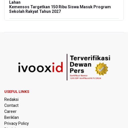
Lahan
Kemensos Targetkan 150 Ribu Siswa Masuk Program
Sekolah Rakyat Tahun 2027
Pemprov DKI Jakarta Pastikan Data Pajak dan Aset
Daerah Aman dari Kebakaran Bapenda
Pertumbuhan Ekonomi 5,3 Persen Belum Cukup
Dongkrak Optimisme Pasar, Ekonom Sebut Investor
Masih Selektif
Anggota DPR Desak Polisi Usut Tuntas Temuan Ratusan
Senjata di Sekolah Swasta Jakarta Selatan
Amnesty International Kecam Penangkapan Dua
Warganet atas Konten Pidato Presiden, Nilai
USEFUL LINKS
Kriminalisasi Kritik Persempit Ruang Sipil
Redaksi
Contact
BGN Beri Batas Waktu SPPG Kantongi SLHS Paling
Career
Lambat 10 Agustus
Beriklan
Privacy Policy
Febrie Adriansyah Dicecar Puluhan Pertanyaan Saat