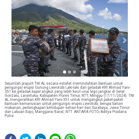
Previous
Next
Sejumlah prajurit TNI AL secara estafet memindahkan bantuan untuk
pengungsi erupsi Gunung Lewotobi Laki-laki dari geladak KRI Ahmad Yani-
351 ke geladak kapal angkut yang lebih kecil usai lego jangkar di Selat
Gonzalu, Larantuka, Kabupaten Flores Timur, NTT, Minggu (17/11/2024). TNI
AL mengerahkan KRI Ahmad Yani-351 untuk mengangkut paket-paket
bantuan kemanusian untuk pengungsi erupsi Lewotobi, berupa bahan
makanan, perlengkapan kehidupan sehari-hari dari Surabaya, Jawa Timur
dan Labuan Bajo, Manggarai Barat, NTT. ANTARA FOTO/Aditya Pradana
Putra