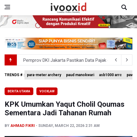
Pemprov DKI Jakarta Pastikan Data Pajak dan Aset Dae
Pertumbuhan Ekonomi 5,3 Persen Belum Cukup Dongkrak 
TRENDS # :
para-meter archery
paud manokwari
asb1000 arrc
pavin
BPIP: Satu Siswa Sekolah Rakyat Jadi Calon Paskibraka 
BERITA UTAMA
VOOXLAW
BNPB Minta Pemprov Kalimantan Barat Tinjau Kembali
KPK Umumkan Yaqut Cholil Qoumas
Kemensos Targetkan 150 Ribu Siswa Masuk Program Se
Sementara Jadi Tahanan Rumah
BY
AHMAD FIKRI
SUNDAY, MARCH 22, 2026 2:31 AM