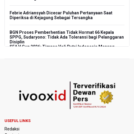
Febrie Adriansyah Dicecar Puluhan Pertanyaan Saat
Diperiksa di Kejagung Sebagai Tersangka
BGN Proses Pemberhentian Tidak Hormat 66 Kepala
SPPG, Sudaryono: Tidak Ada Toleransi bagi Pelanggaran
Disiplin
SEA V Cup 2026: Timnas Voli Putri Indonesia Menang
Lawan Vietnam 3-2
Kebakaran Landa Gedung Bapenda DKI Jakarta
PSSI Evaluasi TImnas Indonesia Setelah Gagal Tembus
Semifinal Piala AFF 2026
Timnas Indonesia Tersingkir di Piala AFF 2026 Setelah
Ditahan Imbang Singapura 1-1
Pemerintah Matangkan Rencana Pembaruan Buku Ajar
USEFUL LINKS
Nasional
Redaksi