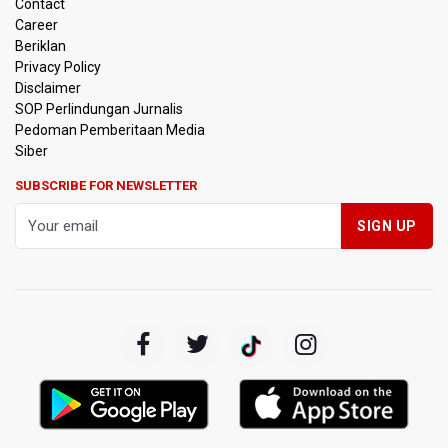
Contact
Pendakian Gunung Gede Pangrango Ditutup karena
Career
Kebakaran Alun-alun Suryakancana
Beriklan
Privacy Policy
Menkomdigi Sebut Kehadiran AI Factory Perkuat Posisi
Disclaimer
Indonesia
SOP Perlindungan Jurnalis
Pedoman Pemberitaan Media
Perumnas Bangun Hunian Bersubsidi dengan Konsep
Siber
TOD di Kemayoran
SUBSCRIBE FOR NEWSLETTER
Bank Indonesia Sebut Cadangan Devisa Akhir Juli
Sebesar 145,3 Miliar Dolar AS
Penjelasan Kemenkes: Pasien BPJS Kesehatan Viral
Tunggu 8 Jam karena HCU RSCM Terbatas
Terkait Temuan 995 Pucuk Senjata, Yayasan Sekolah: Tak
Ada Ekskul Menembak
KPK Terima Permintaan Kejaksaan Agung Periksa Febrie
Adriansyah
Kementerian ESDM Kaji Pengembangan PLTS Sepanjang