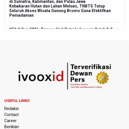
di Sumatra, Kalimantan, dan Pulau Jawa
Kebakaran Hutan dan Lahan Meluas, TNBTS Tutup
Seluruh Akses Wisata Gunung Bromo Guna Efektifkan
Pemadaman
SEA V Cup 2026: Timnas Voli Putri Indonesia Kalah 0-3
Lawan Thailand
Xabi Alonso Sebut Dukungan Penggemar Chelsea
Menakjubkan di GBK, Menang Lawan AC Milan 3-0
Pakar: Pengungkapan TPPU Eks Jampidsus Febrie
Adriansyah Harus Buktikan Pidana Asal
Tim 9 Kejagung Periksa Febrie Adransayah sebagai
Tersangka dan Saksi Terkait Kasus TPPU
USEFUL LINKS
BPIP: Satu Siswa Sekolah Rakyat Jadi Calon Paskibraka
Redaksi
Nasional
Contact
Career
Kemarau Panjang, BNPB Minta Kalbar Tinjau Perda Bakar
Beriklan
Lahan