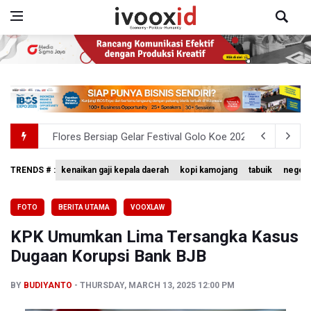
Flores Bersiap Gelar Festival Golo Koe 2026, Promosikan
Kemkomdigi Targetkan Reaktivasi IGRS Rampung 2026
TRENDS # :
kenaikan gaji kepala daerah
kopi kamojang
tabuik
negeri
Anggota DPR Minta Rencana Kenaikan Gaji Kepala Daerah
FOTO
BERITA UTAMA
VOOXLAW
BGN Wajibkan Ompreng MBG Cantumkan Batas Waktu Ko
KPK Umumkan Lima Tersangka Kasus
BEI Catat Pertumbuhan Investor Saham Capai 10,05 Juta
Dugaan Korupsi Bank BJB
BY
BUDIYANTO
THURSDAY, MARCH 13, 2025 12:00 PM