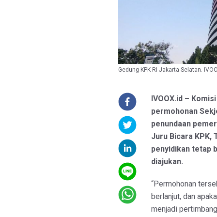
Gedung KPK RI Jakarta Selatan. IVOO
IVOOX.id – Komis
permohonan Sekje
penundaan pemeri
Juru Bicara KPK,
penyidikan tetap 
diajukan.
“Permohonan tersebu
berlanjut, dan apak
menjadi pertimbang