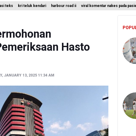
rasi teks
kri teluk kendari
harbour road ii
viral komentar nakes pada pasi
ta Api Ditemukan di Sekolah Swasta di Pondok Pinang, Jakarta Selat
erbitkan 40 Buku Digital Pendidikan Agama Islam, Dapat Diunduh Gr
POPU
 Ada 10 Nakes Diduga Beri Komentar Nirempati pada Unggahan Pas
Permohonan
emeriksaan Hasto
, JANUARY 13, 2025 11:34 AM