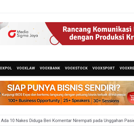
OXPOL
VOOXLAW
VOOXBANK
VOOXSTOCK
VOOXSPORT
VOOXR
ro Jaya Pulangkan Tiga WNI Korban TPPO dari Libya
lidiki Temuan Senjata Api di Yayasan Sekolah Swasta di Jaksel