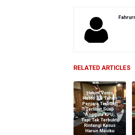
Fahrur
RELATED ARTICLES
Hakim Vonis
Hasto 3,5 Tahun
Hasto Didakwa
Penjara Terbukti
Halangi
Terlibat Suap
Penyidikan Kasus
Anggota KPU,
Korupsi Harun
Tapi Tak Terbukti
Masiku dan Suap
Rintangi Kasus
KPU
Harun Masiku