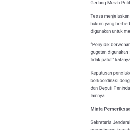
Gedung Merah Putih
Tessa menjelaskan 
hukum yang berbeda.
digunakan untuk me
“Penyidik berwenan
gugatan digunakan 
tidak patut,” katany
Keputusan penolakan
berkoordinasi deng
dan Deputi Peninda
lainnya.
Minta Pemeriksaa
Sekretaris Jenderal
permohonan kepada