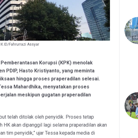
X.ID/Fahrurrazi Assyar
i Pemberantasan Korupsi (KPK) menolak
n PDIP, Hasto Kristiyanto, yang meminta
ksaan hingga proses praperadilan selesai.
 Tessa Mahardhika, menyatakan proses
berjalan meskipun gugatan praperadilan
t telah ditolak oleh penyidik. Proses tetap
ah HK akan dipanggil lagi selama praperadilan akan
an tim penyidik,” ujar Tessa kepada media di