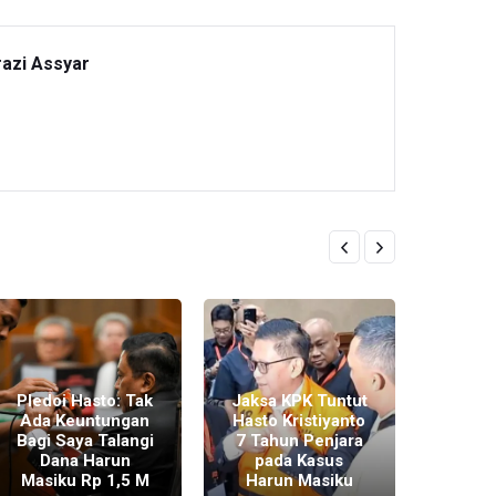
razi Assyar
Pledoi Hasto: Tak
Jaksa KPK Tuntut
Dise
Ada Keuntungan
Hasto Kristiyanto
Intel
Bagi Saya Talangi
7 Tahun Penjara
Angg
Dana Harun
pada Kasus
Hasto 
Masiku Rp 1,5 M
Harun Masiku