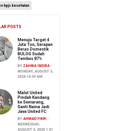
en bpjs kesehatan
an
atis
LAR POSTS
ien BPJS Kesehatan
Menuju Target 4
Juta Ton, Serapan
Beras Domestik
BULOG Sudah
Tembus 87%
BY
ZAHWA INDIRA
MONDAY, AUGUST 3,
2026 10:39 AM
Malut United
Pindah Kandang
ke Semarang,
Ganti Nama Jadi
Java United FC
BY
AHMAD FIKRI
WEDNESDAY,
AUGUST 5, 2026 1:31