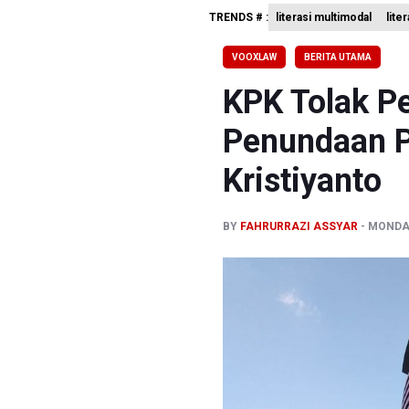
TRENDS # :
literasi multimodal
lite
995 Senja
Kemenag T
VOOXLAW
BERITA UTAMA
KKI Sebut
KPK Tolak 
Penundaan P
Kristiyanto
BY
FAHRURRAZI ASSYAR
MONDAY