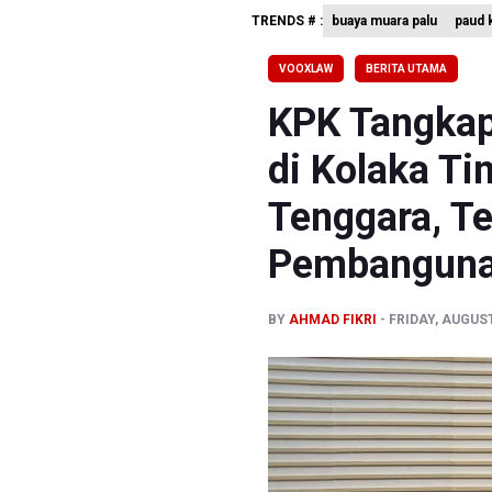
TRENDS # :
buaya muara palu
paud k
Pemerint
Pendakian
VOOXLAW
BERITA UTAMA
Menkomdig
KPK Tangkap
di Kolaka Ti
Tenggara, Te
Pembanguna
BY
AHMAD FIKRI
FRIDAY, AUGUST