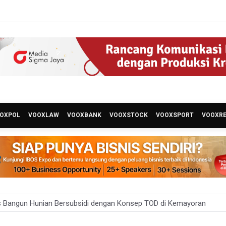
OXPOL
VOOXLAW
VOOXBANK
VOOXSTOCK
VOOXSPORT
VOOXR
 Bangun Hunian Bersubsidi dengan Konsep TOD di Kemayoran
nesia Sebut Cadangan Devisa Akhir Juli Sebesar 145,3 Miliar Dolar A