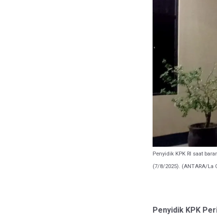
Penyidik KPK RI saat bara
(7/8/2025). (ANTARA/La 
Penyidik KPK Per