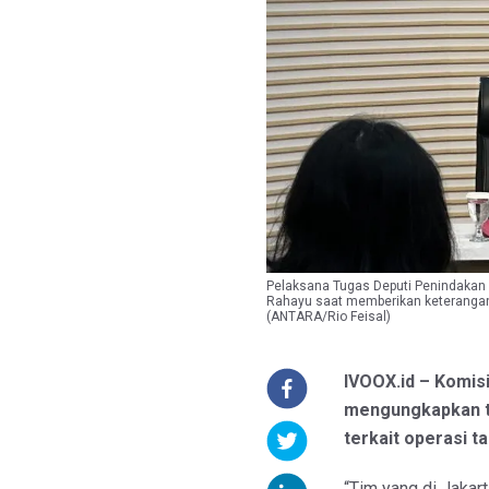
Pelaksana Tugas Deputi Penindakan
Rahayu saat memberikan keterangan 
(ANTARA/Rio Feisal)
IVOOX.id – Komis
mengungkapkan te
terkait operasi t
“Tim yang di Jaka