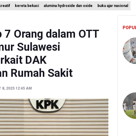
reatif
kereta bekasi
alumina hydroxide dan oxide
buku ajar nasional
ah Matangkan Rencana Pembaruan Buku Ajar Nasional
 Gunung Gede Pangrango Ditutup karena Kebakaran Alun-alun Sury
POPU
i Sebut Kehadiran AI Factory Perkuat Posisi Indonesia
 7 Orang dalam OTT
mur Sulawesi
rkait DAK
n Rumah Sakit
 8, 2025 12:45 AM