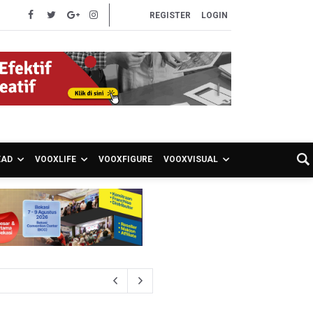
REGISTER
LOGIN
EAD
VOOXLIFE
VOOXFIGURE
VOOXVISUAL
S